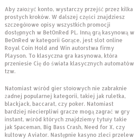
Aby założyć konto, wystarczy przejść przez kilka
prostych kroków. W dalszej części znajdziesz
szczegółowe opisy wszystkich promocji
dostępnych w BetOnRed PL. Inną grą kasynową w
BeOnRed w kategorii Gorące, jest slot online
Royal Coin Hold and Win autorstwa firmy
Playson. To klasyczna gra kasynowa, która
przeniesie Cię do świata klasycznych automatów
tzw.
Natomiast wśród gier stołowych nie zabraknie
żadnej popularnej kategorii, takiej jak ruletka,
blackjack, baccarat, czy poker. Natomiast
bardziej niecierpliwi gracze mogą zagrać w gry
instant, wśród których znajdziemy tytuły takie
jak Spaceman, Big Bass Crash, Need for X, czy
kultowy Aviator. Następnie kasyno zleci przelew