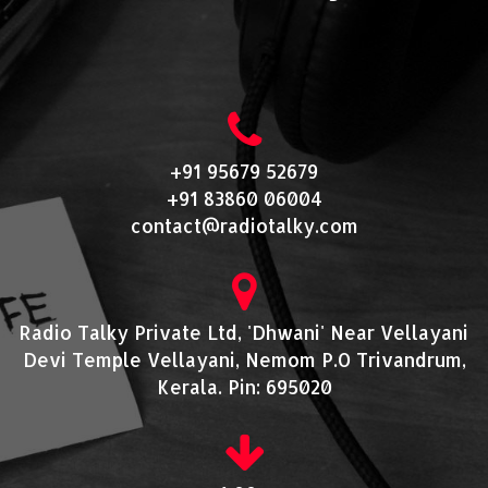
+91 95679 52679
+91 83860 06004
contact@radiotalky.com
Radio Talky Private Ltd, 'Dhwani' Near Vellayani
Devi Temple Vellayani, Nemom P.O Trivandrum,
Kerala. Pin: 695020