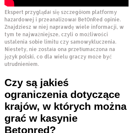
Ekspert przyglądał się szczegółom platformy
hazardowej i przeanalizował BetOnRed opinie.
Znajdziesz w niej naprawdę wiele informacji, w
tym te najważniejsze, czyli o możliwości
ustalenia sobie limitu czy samowykluczenia.
Niestety, nie została ona przetłumaczona na
język polski, co dla wielu graczy może być
utrudnieniem.
Czy są jakieś
ograniczenia dotyczące
krajów, w których można
grać w kasynie
Betonred?