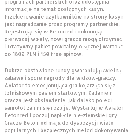
programach partnerskich oraz udostępnia
informacje na temat dostępnych kasyn.
Przekierowanie użytkowników na strony kasyn
jest nagradzanie przez programy partnerskie.
Rejestrując się w Betonred i dokonując
pierwszej wpłaty, nowi gracze mogą otrzymać
lukratywny pakiet powitalny o łącznej wartości
do 1800 PLN i 150 free spinów.
Dobrze obstawione rundy gwarantują świetną
zabawę i spore nagrody dla widzów-graczy.
Aviator to emocjonująca gra kojarząca się z
lotniskowym pasiem startowym. Zadaniem
gracza jest obstawienie, jak daleko poleci
samolot zanim się rozbije. Wystartuj w Aviator
Betonred i poczuj napięcie nie-ziemskiej gry.
Gracze Betonred mają do dyspozycji wiele
popularnych i bezpiecznych metod dokonywania