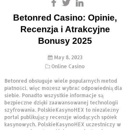
Betonred Casino: Opinie,
Recenzja i Atrakcyjne
Bonusy 2025
May 8, 2023
Online Casino
Betonred obsługuje wiele popularnych metod
płatności, więc możesz wybrać odpowiednią dla
siebie. Ponadto wszystkie informacje są
bezpieczne dzięki zaawansowanej technologii
szyfrowania. PolskieKasynoHEX to niezależny
portal publikujący recenzje wiodących spółek
kasynowych. PolskieKasynoHEX uczestniczy w