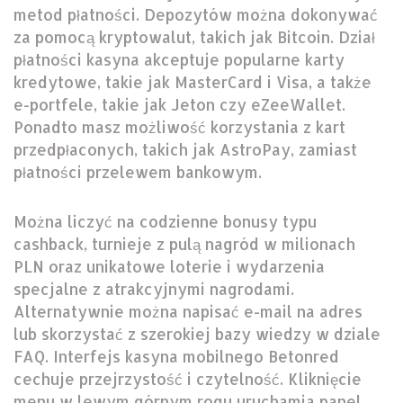
metod płatności. Depozytów można dokonywać
za pomocą kryptowalut, takich jak Bitcoin. Dział
płatności kasyna akceptuje popularne karty
kredytowe, takie jak MasterCard i Visa, a także
e-portfele, takie jak Jeton czy eZeeWallet.
Ponadto masz możliwość korzystania z kart
przedpłaconych, takich jak AstroPay, zamiast
płatności przelewem bankowym.
Można liczyć na codzienne bonusy typu
cashback, turnieje z pulą nagród w milionach
PLN oraz unikatowe loterie i wydarzenia
specjalne z atrakcyjnymi nagrodami.
Alternatywnie można napisać e-mail na adres
lub skorzystać z szerokiej bazy wiedzy w dziale
FAQ. Interfejs kasyna mobilnego Betonred
cechuje przejrzystość i czytelność. Kliknięcie
menu w lewym górnym rogu uruchamia panel