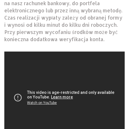
na nasz rachunek bankowy, do portfela
elektronicznego lub przez inną wybraną metodę.
Czas realizacji wypłaty zależy od obranej formy
i wynosi od kilku minut do kilku dni roboczych.
Przy pierwszym wycofaniu środków może być
konieczna dodatkowa weryfikacja konta.