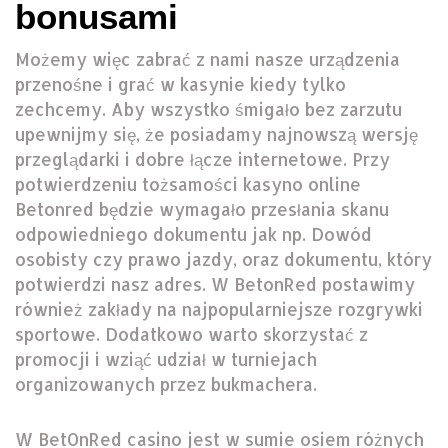
bonusami
Możemy więc zabrać z nami nasze urządzenia
przenośne i grać w kasynie kiedy tylko
zechcemy. Aby wszystko śmigało bez zarzutu
upewnijmy się, że posiadamy najnowszą wersję
przeglądarki i dobre łącze internetowe. Przy
potwierdzeniu tożsamości kasyno online
Betonred będzie wymagało przesłania skanu
odpowiedniego dokumentu jak np. Dowód
osobisty czy prawo jazdy, oraz dokumentu, który
potwierdzi nasz adres. W BetonRed postawimy
również zakłady na najpopularniejsze rozgrywki
sportowe. Dodatkowo warto skorzystać z
promocji i wziąć udział w turniejach
organizowanych przez bukmachera.
W BetOnRed casino jest w sumie osiem różnych