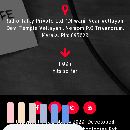
Radio Talky Private Ltd, 'Dhwani' Near Vellayani
Devi Temple Vellayani, Nemom P.O Trivandrum,
Kerala. Pin: 695020
1 00+
hits so far
Copyright @radiotalky 2020. Developed
and Supported by Acutrotechnologies Pvt