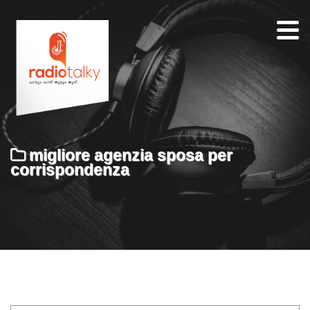
Home
Our
Team
About
migliore agenzia sposa per
Contacts
corrispondenza
Search