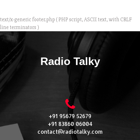
text/x-generic footer.php ( PHP script, ASCII text, with CRLF
line terminators )
Radio Talky
+91 95679 52679
+91 83860 06004
contact@radiotalky.com