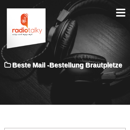
Home
Our
Team
About
Beste Mail -Bestellung Brautpletze
Contacts
Search