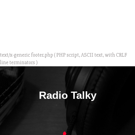
text/x-generic footer.php ( PHP script, ASCII text, with CRLF
line terminators )
Radio Talky