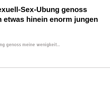
exuell-Sex-Ubung genoss
n etwas hinein enorm jungen
g genoss meine wenigkeit...