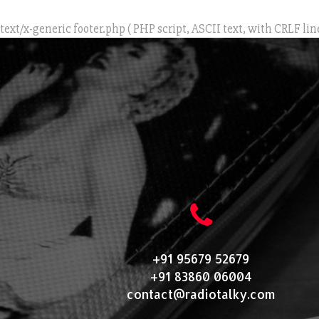
text/x-generic footer.php ( PHP script, ASCII text, with CRLF lin
+91 95679 52679
+91 83860 06004
contact@radiotalky.com