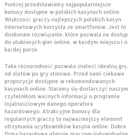
Poniżej przedstawiamy najpopularniejsze
bonusy dostępne w polskich kasynach online.
Większość graczy najlepszych polskich kasyn
internetowych korzysta ze smartfonów. Jest to
doskonałe rozwiązanie, które pozwala na dostęp
do ulubionych gier online, w każdym miejscu i o
każdej porze.
Taka różnorodność pozwala znaleźć idealną grę,
od slotów po gry stołowe. Przed nami ciekawe
propozycje dostępne w rekomendowanych
kasynach online. Staramy się dostarczyć naszym
czytelnikom ważnych informacji o programie
lojalnościowym danego operatora
hazardowego. Atrakcyjne bonusy dla
regularnych graczy to najważniejszy element
utrzymania użytkowników kasyna online. Dobra
firma hazardowa oferuje graczom indywidualne