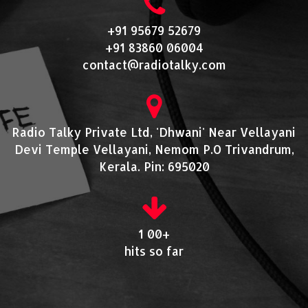
+91 95679 52679
+91 83860 06004
contact@radiotalky.com
Radio Talky Private Ltd, 'Dhwani' Near Vellayani
Devi Temple Vellayani, Nemom P.O Trivandrum,
Kerala. Pin: 695020
1 00+
hits so far