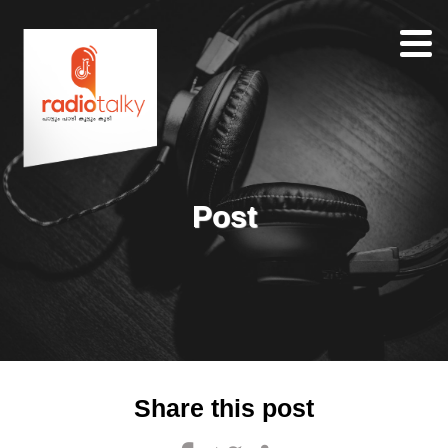
Home
Our
Team
About
Post
Contacts
Search
Share this post