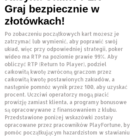
Graj bezpiecznie w
złotówkach!
Po zobaczeniu początkowych kart możesz je
zatrzymać lub wymienić, aby poprawić swój
układ, więc przy odpowiedniej strategii, poker
wideo ma RTP na poziomie prawie 99%. Aby
obliczyć RTP (Return to Player), podziel
całkowitą kwotę zwróconą graczom przez
całkowitą kwotę postawionych zakładów, a
następnie pomnóż wynik przez 100, aby uzyskać
procent. Uczciwi operatorzy mogą płacić
prowizję zamiast klienta, a programy bonusowe
są opracowywane z finansowaniem z klubu.
Przedstawione poniżej wskazówki zostały
opracowane przez pracowników PlayFortune, by
pomóc początkującym hazardzistom w stawianiu