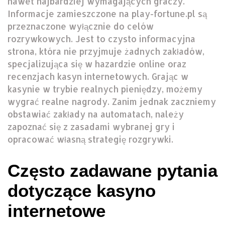
nawet najbardziej wymagających graczy.
Informacje zamieszczone na play-fortune.pl są
przeznaczone wyłącznie do celów
rozrywkowych. Jest to czysto informacyjna
strona, która nie przyjmuje żadnych zakładów,
specjalizująca się w hazardzie online oraz
recenzjach kasyn internetowych. Grając w
kasynie w trybie realnych pieniędzy, możemy
wygrać realne nagrody. Zanim jednak zaczniemy
obstawiać zakłady na automatach, należy
zapoznać się z zasadami wybranej gry i
opracować własną strategię rozgrywki.
Często zadawane pytania
dotyczące kasyno
internetowe