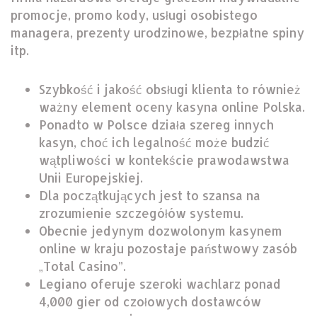
promocje, promo kody, usługi osobistego
managera, prezenty urodzinowe, bezpłatne spiny
itp.
Szybkość i jakość obsługi klienta to również
ważny element oceny kasyna online Polska.
Ponadto w Polsce działa szereg innych
kasyn, choć ich legalność może budzić
wątpliwości w kontekście prawodawstwa
Unii Europejskiej.
Dla początkujących jest to szansa na
zrozumienie szczegółów systemu.
Obecnie jedynym dozwolonym kasynem
online w kraju pozostaje państwowy zasób
„Total Casino”.
Legiano oferuje szeroki wachlarz ponad
4,000 gier od czołowych dostawców