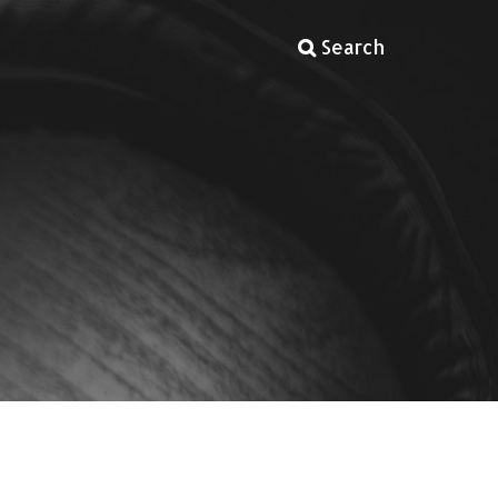
Search