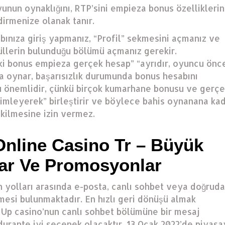
yunun oynaklığını, RTP’sini empieza bonus özelliklerin
irmenize olanak tanır.
ınıza giriş yapmanız, “Profil” sekmesini açmanız ve
üllerin bulunduğu bölümü açmanız gerekir.
 bonus empieza gerçek hesap” “ayrıdır, oyuncu önc
a oynar, başarısızlık durumunda bonus hesabını
Bu önemlidir, çünkü birçok kumarhane bonusu ve gerç
himleyerek” birleştirir ve böylece bahis oynanana ka
kilmesine izin vermez.
Online Casino Tr – Büyük
ar Ve Promosyonlar
 yolları arasında e-posta, canlı sohbet veya doğrud
mesi bulunmaktadır. En hızlı geri dönüşü almak
n Up casino’nun canlı sohbet bölümüne bir mesaj
urante iyi seçenek olacaktır. 13 Ocak 2022’de piyasa