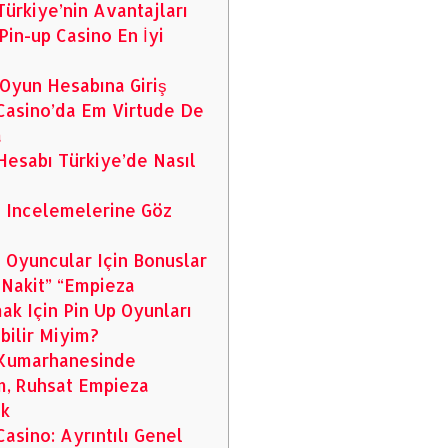
Türkiye’nin Avantajları
in-up Casino En İyi
 Oyun Hesabına Giriş
Casino’da Em Virtude De
a
Hesabı Türkiye’de Nasıl
i Incelemelerine Göz
 Oyuncular Için Bonuslar
Nakit” “Empieza
k Için Pin Up Oyunları
ilir Miyim?
 Kumarhanesinde
m, Ruhsat Empieza
ik
Casino: Ayrıntılı Genel