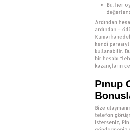
Bu, her o
değerlend
Ardından hesab
ardından – öd
Kumarhanedeki
kendi parasıyl
kullanabilir. 
bir hesabı “le
kazançların çe
Pınup 
Bonusl
Bize ulaşmanın
telefon görüş
isterseniz, Pi
göndermeniz d