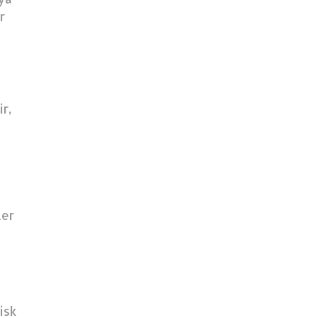
r
r,
ler
isk