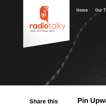
Home
Our 
Pin Upw
Share this