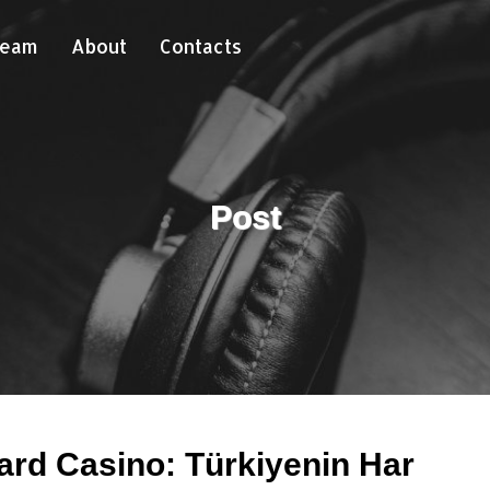
Team
About
Contacts
Post
ard Casino: Türkiyenin Har