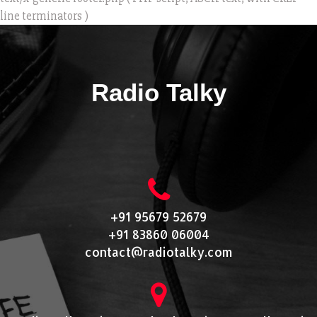
line terminators )
Radio Talky
+91 95679 52679
+91 83860 06004
contact@radiotalky.com