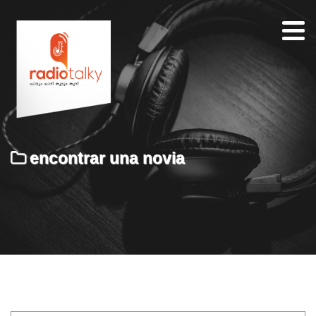
Home
Our
Team
About
encontrar una novia
Contacts
Search