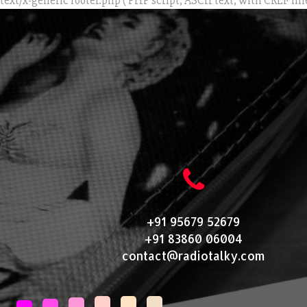
text/x-generic footer.php ( PHP script, ASCII text, with CRLF lin
+91 95679 52679
+91 83860 06004
contact@radiotalky.com