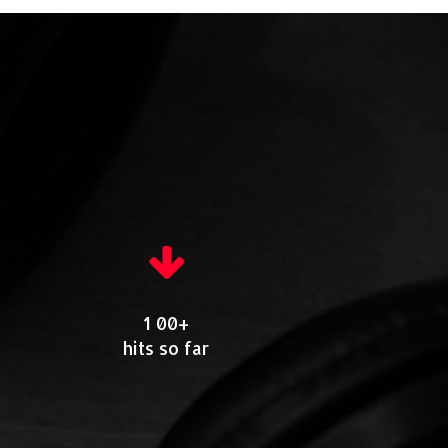
1 00+
hits so far