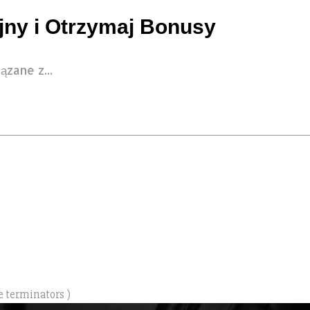
ny i Otrzymaj Bonusy
ązane z...
e terminators )