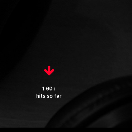
1 00+
hits so far