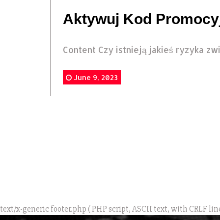
Aktywuj Kod Promocyj
Content Czy istnieją jakieś ryzyka zwi
June 9, 2023
text/x-generic footer.php ( PHP script, ASCII text, with CRLF lin