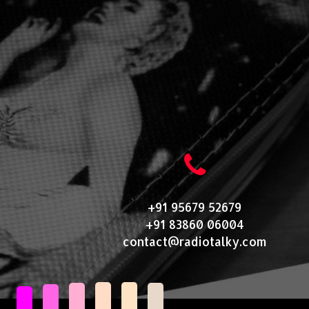
+91 95679 52679
+91 83860 06004
contact@radiotalky.com