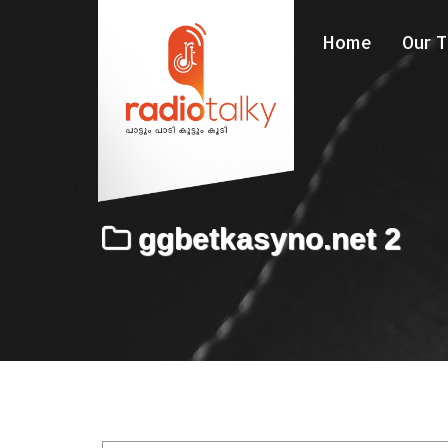
Home
Our 
ggbetkasyno.net 2