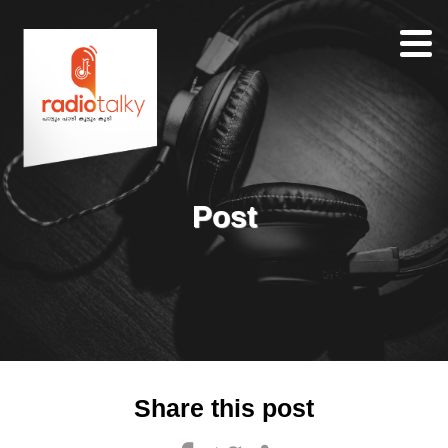
Home
Our
Team
About
Post
Contacts
Search
Share this post