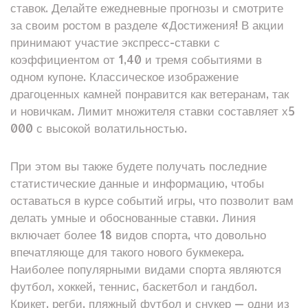
ставок. Делайте ежедневные прогнозы и смотрите
за своим ростом в разделе «Достижения! В акции
принимают участие экспресс-ставки с
коэффициентом от 1,40 и тремя событиями в
одном купоне. Классическое изображение
драгоценных камней понравится как ветеранам, так
и новичкам. Лимит множителя ставки составляет х5
000 с высокой волатильностью.
При этом вы также будете получать последние
статистические данные и информацию, чтобы
оставаться в курсе событий игры, что позволит вам
делать умные и обоснованные ставки. Линия
включает более 18 видов спорта, что довольно
впечатляюще для такого нового букмекера.
Наиболее популярными видами спорта являются
футбол, хоккей, теннис, баскетбол и гандбол.
Крикет, регби, пляжный футбол и снукер — одни из