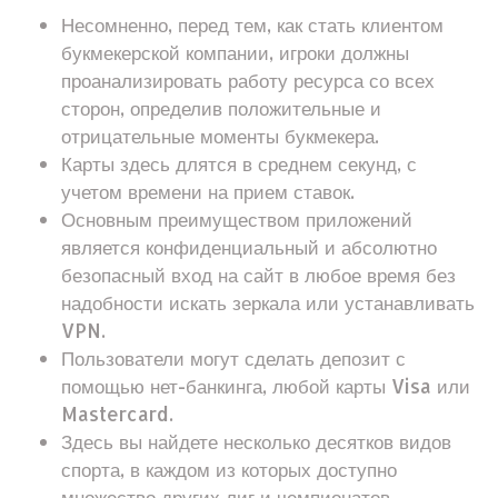
Несомненно, перед тем, как стать клиентом
букмекерской компании, игроки должны
проанализировать работу ресурса со всех
сторон, определив положительные и
отрицательные моменты букмекера.
Карты здесь длятся в среднем секунд, с
учетом времени на прием ставок.
Основным преимуществом приложений
является конфиденциальный и абсолютно
безопасный вход на сайт в любое время без
надобности искать зеркала или устанавливать
VPN.
Пользователи могут сделать депозит с
помощью нет-банкинга, любой карты Visa или
Mastercard.
Здесь вы найдете несколько десятков видов
спорта, в каждом из которых доступно
множество других лиг и чемпионатов.