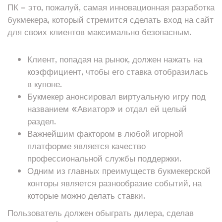
ПК – это, пожалуй, самая инновационная разработка
букмекера, который стремится сделать вход на сайт
для своих клиентов максимально безопасным.
Клиент, попадая на рынок, должен нажать на
коэффициент, чтобы его ставка отобразилась
в купоне.
Букмекер анонсировал виртуальную игру под
названием «Авиатор» и отдал ей целый
раздел.
Важнейшим фактором в любой игорной
платформе является качество
профессиональной службы поддержки.
Одним из главных преимуществ букмекерской
конторы является разнообразие событий, на
которые можно делать ставки.
Пользователь должен обыграть дилера, сделав