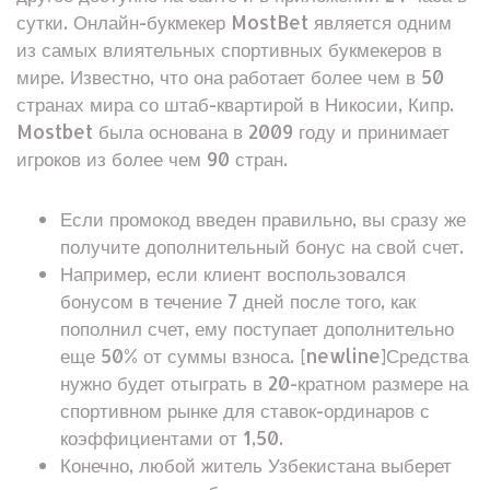
сутки. Онлайн-букмекер MostBet является одним
из самых влиятельных спортивных букмекеров в
мире. Известно, что она работает более чем в 50
странах мира со штаб-квартирой в Никосии, Кипр.
Mostbet была основана в 2009 году и принимает
игроков из более чем 90 стран.
Если промокод введен правильно, вы сразу же
получите дополнительный бонус на свой счет.
Например, если клиент воспользовался
бонусом в течение 7 дней после того, как
пополнил счет, ему поступает дополнительно
еще 50% от суммы взноса. [newline]Средства
нужно будет отыграть в 20-кратном размере на
спортивном рынке для ставок-ординаров с
коэффициентами от 1,50.
Конечно, любой житель Узбекистана выберет