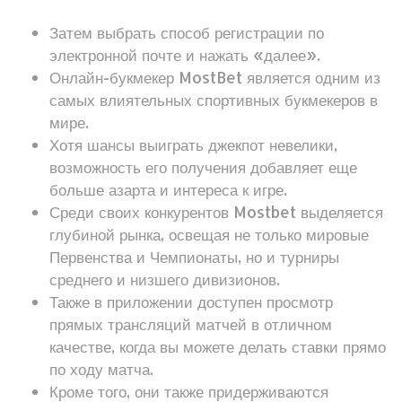
Затем выбрать способ регистрации по
электронной почте и нажать «далее».
Онлайн-букмекер MostBet является одним из
самых влиятельных спортивных букмекеров в
мире.
Хотя шансы выиграть джекпот невелики,
возможность его получения добавляет еще
больше азарта и интереса к игре.
Среди своих конкурентов Mostbet выделяется
глубиной рынка, освещая не только мировые
Первенства и Чемпионаты, но и турниры
среднего и низшего дивизионов.
Также в приложении доступен просмотр
прямых трансляций матчей в отличном
качестве, когда вы можете делать ставки прямо
по ходу матча.
Кроме того, они также придерживаются