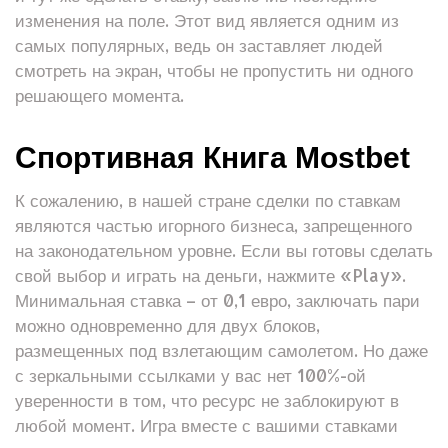
изменения на поле. Этот вид является одним из
самых популярных, ведь он заставляет людей
смотреть на экран, чтобы не пропустить ни одного
решающего момента.
Спортивная Книга Mostbet
К сожалению, в нашей стране сделки по ставкам
являются частью игорного бизнеса, запрещенного
на законодательном уровне. Если вы готовы сделать
свой выбор и играть на деньги, нажмите «Play».
Минимальная ставка – от 0,1 евро, заключать пари
можно одновременно для двух блоков,
размещенных под взлетающим самолетом. Но даже
с зеркальными ссылками у вас нет 100%-ой
уверенности в том, что ресурс не заблокируют в
любой момент. Игра вместе с вашими ставками