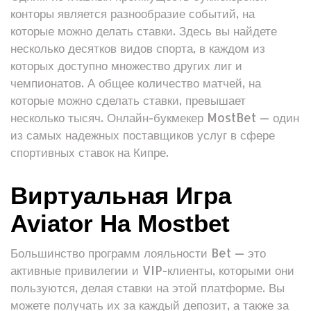
конторы является разнообразие событий, на
которые можно делать ставки. Здесь вы найдете
несколько десятков видов спорта, в каждом из
которых доступно множество других лиг и
чемпионатов. А общее количество матчей, на
которые можно сделать ставки, превышает
несколько тысяч. Онлайн-букмекер MostBet — один
из самых надежных поставщиков услуг в сфере
спортивных ставок на Кипре.
Виртуальная Игра
Aviator На Mostbet
Большинство программ лояльности Bet — это
активные привилегии и VIP-клиенты, которыми они
пользуются, делая ставки на этой платформе. Вы
можете получать их за каждый депозит, а также за