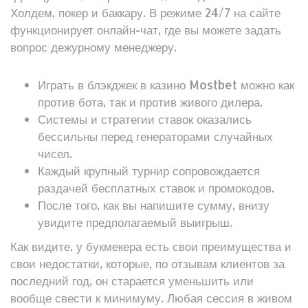
Холдем, покер и баккару. В режиме 24/7 на сайте
функционирует онлайн-чат, где вы можете задать
вопрос дежурному менеджеру.
Играть в блэкджек в казино Mostbet можно как
против бота, так и против живого дилера.
Системы и стратегии ставок оказались
бессильны перед генераторами случайных
чисел.
Каждый крупный турнир сопровождается
раздачей бесплатных ставок и промокодов.
После того, как вы напишите сумму, внизу
увидите предполагаемый выигрыш.
Как видите, у букмекера есть свои преимущества и
свои недостатки, которые, по отзывам клиентов за
последний год, он старается уменьшить или
вообще свести к минимуму. Любая сессия в живом