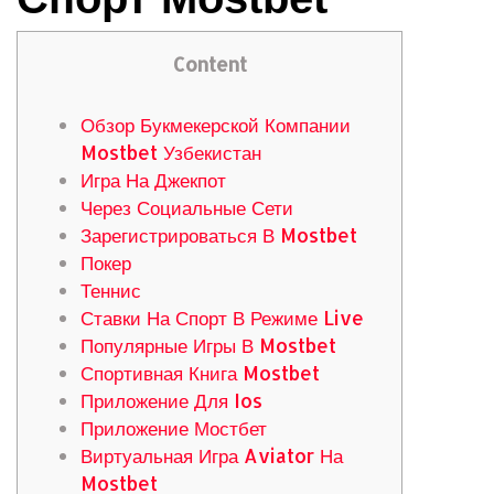
Content
Обзор Букмекерской Компании
Mostbet Узбекистан
Игра На Джекпот
Через Социальные Сети
Зарегистрироваться В Mostbet
Покер
Теннис
Ставки На Спорт В Режиме Live
Популярные Игры В Mostbet
Спортивная Книга Mostbet
Приложение Для Ios
Приложение Мостбет
Виртуальная Игра Aviator На
Mostbet