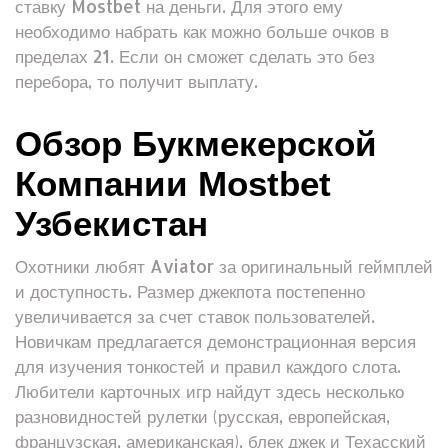
ставку Mostbet на деньги. Для этого ему
необходимо набрать как можно больше очков в
пределах 21. Если он сможет сделать это без
перебора, то получит выплату.
Обзор Букмекерской
Компании Mostbet
Узбекистан
Охотники любят Aviator за оригинальный геймплей
и доступность. Размер джекпота постепенно
увеличивается за счет ставок пользователей.
Новичкам предлагается демонстрационная версия
для изучения тонкостей и правил каждого слота.
Любители карточных игр найдут здесь несколько
разновидностей рулетки (русская, европейская,
французская, американская), блек джек и Техасский