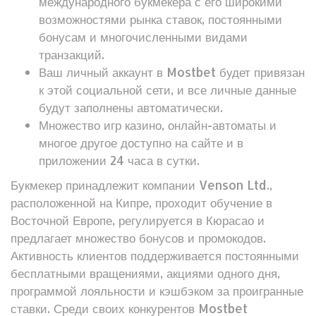
международного букмекера с его широкими
возможностями рынка ставок, постоянными
бонусам и многочисленными видами
транзакций.
Ваш личный аккаунт в Mostbet будет привязан
к этой социальной сети, и все личные данные
будут заполнены автоматически.
Множество игр казино, онлайн-автоматы и
многое другое доступно на сайте и в
приложении 24 часа в сутки.
Букмекер принадлежит компании Venson Ltd.,
расположенной на Кипре, проходит обучение в
Восточной Европе, регулируется в Кюрасао и
предлагает множество бонусов и промокодов.
Активность клиентов поддерживается постоянными
бесплатными вращениями, акциями одного дня,
программой лояльности и кэшбэком за проигранные
ставки. Среди своих конкурентов Mostbet