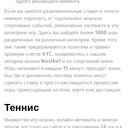
одного решающего момента.
Если вы любите развлекательные ставки и хотите
немного отдохнуть от тщательного анализа
спортивных событий, обязательно загляните в эту
категорию игр. Здесь вы найдете более 1000 шоу,
разделенных на различные категории. Кроме того,
они также придерживаются политики и правил
проверки счетов KYC, ознакомьтесь с нашим
обзором казино Mostbet и их спортивной книги.
Игры начинаются каждые 15 минут, проходят очень
быстро и динамично, поэтому клиенты могут
сделать ставку и просто наслаждаться процессом
игры, происходящем на поле, корте или дистанции.
Теннис
Множество игр казино, онлайн-автоматы и многое
другое доступно на сайте и в приложении 24 часа в