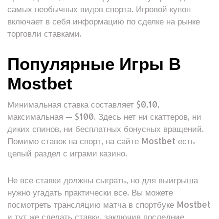
самых необычных видов спорта. Игровой купон
включает в себя информацию по сделке на рынке
торговли ставками.
Популярные Игры В
Mostbet
Минимальная ставка составляет $0,10,
максимальная — $100. Здесь нет ни скаттеров, ни
диких спинов, ни бесплатных бонусных вращений.
Помимо ставок на спорт, на сайте Mostbet есть
целый раздел с играми казино.
Не все ставки должны сыграть, но для выигрыша
нужно угадать практически все. Вы можете
посмотреть трансляцию матча в спортбуке Mostbet
и тут же сделать ставку, заключив последние