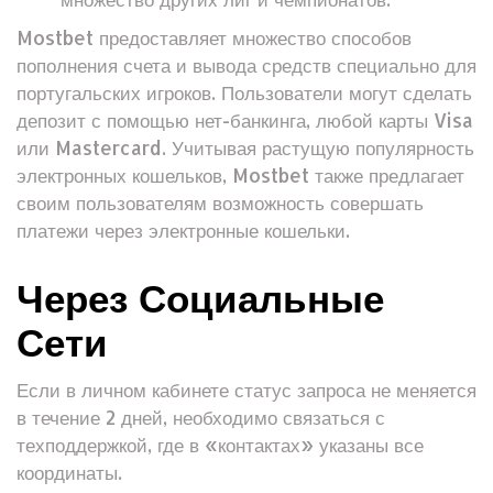
Mostbet предоставляет множество способов
пополнения счета и вывода средств специально для
португальских игроков. Пользователи могут сделать
депозит с помощью нет-банкинга, любой карты Visa
или Mastercard. Учитывая растущую популярность
электронных кошельков, Mostbet также предлагает
своим пользователям возможность совершать
платежи через электронные кошельки.
Через Социальные
Сети
Если в личном кабинете статус запроса не меняется
в течение 2 дней, необходимо связаться с
техподдержкой, где в «контактах» указаны все
координаты.