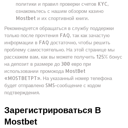
политики и правил проверки счетов KYC,
ознакомьтесь с нашим обзором казино
Mostbet и их спортивной книги.
Рекомендуется обращаться в службу поддержки
только после прочтения FAQ, так как зачастую
информации в FAQ достаточно, чтобы решить
проблему самостоятельно. На этой странице мы
расскажем вам, как вы можете получить 125% бонус
на депозит в размере до 300 евро при
использовании промокода MostBet
«MOSTBETPT». На указанный номер телефона
будет отправлено SMS-сообщение с кодом
подтверждения.
Зарегистрироваться В
Mostbet