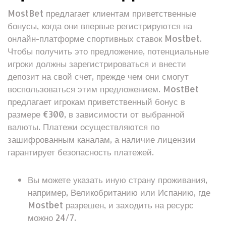
MostBet предлагает клиентам приветственные
бонусы, когда они впервые регистрируются на
онлайн-платформе спортивных ставок Mostbet.
Чтобы получить это предложение, потенциальные
игроки должны зарегистрироваться и внести
депозит на свой счет, прежде чем они смогут
воспользоваться этим предложением. MostBet
предлагает игрокам приветственный бонус в
размере €300, в зависимости от выбранной
валюты. Платежи осуществляются по
зашифрованным каналам, а наличие лицензии
гарантирует безопасность платежей.
Вы можете указать иную страну проживания,
например, Великобританию или Испанию, где
Mostbet разрешен, и заходить на ресурс
можно 24/7.