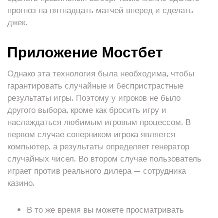
прогноз на пятнадцать матчей вперед и сделать
джек.
Приложение Мостбет
Однако эта технология была необходима, чтобы
гарантировать случайные и беспристрастные
результаты игры. Поэтому у игроков не было
другого выбора, кроме как бросить игру и
наслаждаться любимым игровым процессом. В
первом случае соперником игрока является
компьютер, а результаты определяет генератор
случайных чисел. Во втором случае пользователь
играет против реального дилера — сотрудника
казино.
В то же время вы можете просматривать