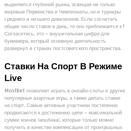
выделяется глубиной рынка, освещая не только
мировые Первенства и Чемпионаты, но и турниры
среднего и низшего дивизионов. Если сосчитать
общее число ставок в день, то оно приближается к !
Согласитесь, это – внушительная цифра для
букмекера, который основную деятельность
развернул в странах постсоветского пространства.
Ставки На Спорт В Режиме
Live
Mostbet позволяет играть в онлайн-слоты и другие
популярные азартные игры, а также делать ставки
на спорт. Самые активные участники постепенно
продвигаются к достижению цели – максимальной
сумме коинов (кешбека), которые только можно
получить в качестве компенсации от проигрышных