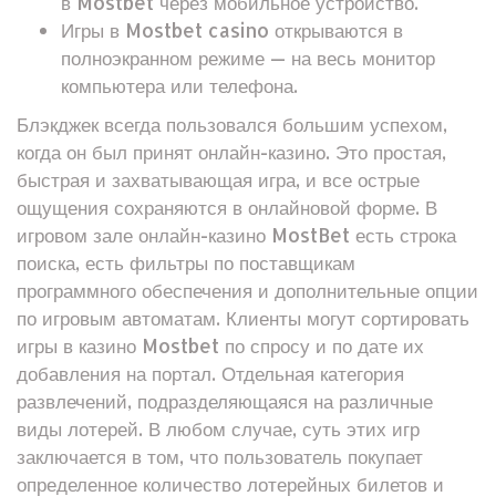
в Mostbet через мобильное устройство.
Игры в Mostbet casino открываются в
полноэкранном режиме — на весь монитор
компьютера или телефона.
Блэкджек всегда пользовался большим успехом,
когда он был принят онлайн-казино. Это простая,
быстрая и захватывающая игра, и все острые
ощущения сохраняются в онлайновой форме. В
игровом зале онлайн-казино MostBet есть строка
поиска, есть фильтры по поставщикам
программного обеспечения и дополнительные опции
по игровым автоматам. Клиенты могут сортировать
игры в казино Mostbet по спросу и по дате их
добавления на портал. Отдельная категория
развлечений, подразделяющаяся на различные
виды лотерей. В любом случае, суть этих игр
заключается в том, что пользователь покупает
определенное количество лотерейных билетов и