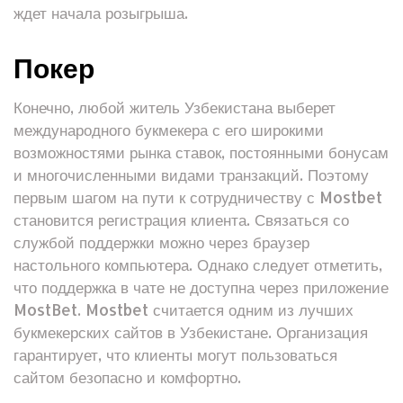
ждет начала розыгрыша.
Покер
Конечно, любой житель Узбекистана выберет
международного букмекера с его широкими
возможностями рынка ставок, постоянными бонусам
и многочисленными видами транзакций. Поэтому
первым шагом на пути к сотрудничеству с Mostbet
становится регистрация клиента. Связаться со
службой поддержки можно через браузер
настольного компьютера. Однако следует отметить,
что поддержка в чате не доступна через приложение
MostBet. Mostbet считается одним из лучших
букмекерских сайтов в Узбекистане. Организация
гарантирует, что клиенты могут пользоваться
сайтом безопасно и комфортно.