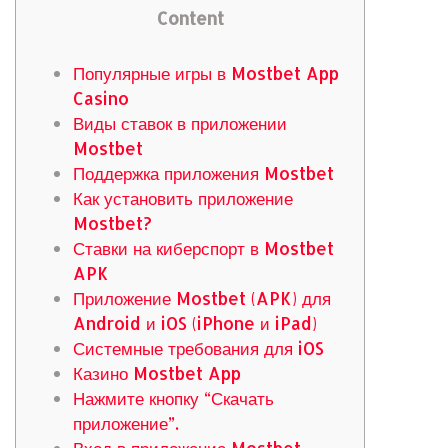
Content
Популярные игры в Mostbet App
Casino
Виды ставок в приложении
Mostbet
Поддержка приложения Mostbet
Как установить приложение
Mostbet?
Ставки на киберспорт в Mostbet
APK
Приложение Mostbet (APK) для
Android и iOS (iPhone и iPad)
Системные требования для iOS
Казино Mostbet App
Нажмите кнопку “Скачать
приложение”.