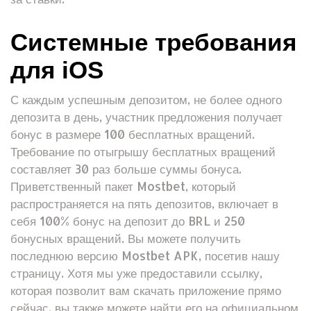
Системные требования
для iOS
С каждым успешным депозитом, не более одного
депозита в день, участник предложения получает
бонус в размере 100 бесплатных вращений.
Требование по отыгрышу бесплатных вращений
составляет 30 раз больше суммы бонуса.
Приветственный пакет Mostbet, который
распространяется на пять депозитов, включает в
себя 100% бонус на депозит до BRL и 250
бонусных вращений. Вы можете получить
последнюю версию Mostbet APK, посетив нашу
страницу. Хотя мы уже предоставили ссылку,
которая позволит вам скачать приложение прямо
сейчас, вы также можете найти его на официальном