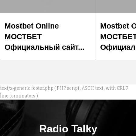
Mostbet Online
Mostbet O
МОСТБЕТ
МОСТБЕ
Официальный сайт...
Официаль
text/x-generic footer.php ( PHP script, ASCII text, with CRLF
line terminators )
Radio Talky