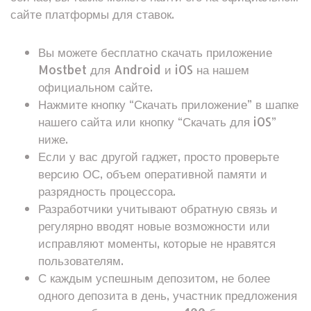
сайте платформы для ставок.
Вы можете бесплатно скачать приложение
Mostbet для Android и iOS на нашем
официальном сайте.
Нажмите кнопку “Скачать приложение” в шапке
нашего сайта или кнопку “Скачать для iOS”
ниже.
Если у вас другой гаджет, просто проверьте
версию ОС, объем оперативной памяти и
разрядность процессора.
Разработчики учитывают обратную связь и
регулярно вводят новые возможности или
исправляют моменты, которые не нравятся
пользователям.
С каждым успешным депозитом, не более
одного депозита в день, участник предложения