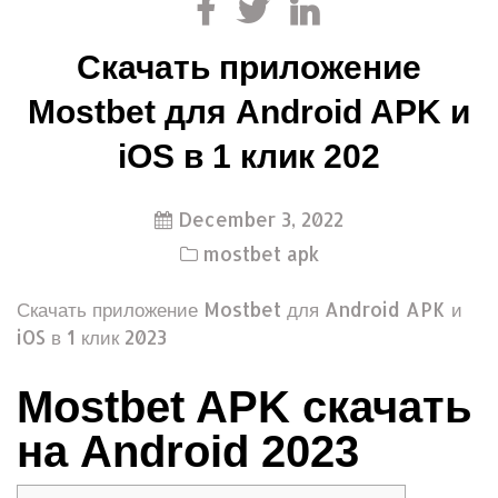
Скачать приложение
Mostbet для Android APK и
iOS в 1 клик 202
December 3, 2022
mostbet apk
Скачать приложение Mostbet для Android APK и
iOS в 1 клик 2023
Mostbet APK скачать
на Android 2023