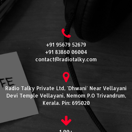
+91 95679 52679
+91 83860 06004
contact@radiotalky.com
Radio Talky Private Ltd, 'Dhwani' Near Vellayani
Devi Temple Vellayani, Nemom P.O Trivandrum,
Kerala. Pin: 695020
1 00+