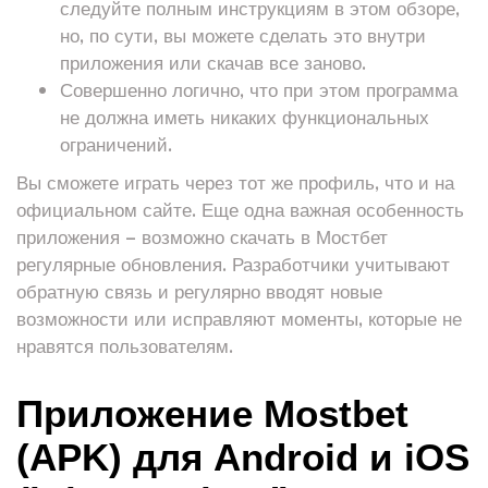
следуйте полным инструкциям в этом обзоре,
но, по сути, вы можете сделать это внутри
приложения или скачав все заново.
Совершенно логично, что при этом программа
не должна иметь никаких функциональных
ограничений.
Вы сможете играть через тот же профиль, что и на
официальном сайте. Еще одна важная особенность
приложения – возможно скачать в Мостбет
регулярные обновления. Разработчики учитывают
обратную связь и регулярно вводят новые
возможности или исправляют моменты, которые не
нравятся пользователям.
Приложение Mostbet
(APK) для Android и iOS