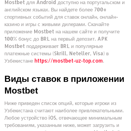
Mostbet для Android доступно на португальском и
английском языках. Вы найдете более 700+
спортивных событий для ставок онлайн, онлайн-
казино и игры с живыми дилерами. Скачайте
приложение Mostbet на нашем сайте и получите
100% бонус до BRL на первый депозит. APK
Mostbet поддерживает BRL и популярные
платежные системы (Skrill, Neteller, Visa) в
Узбекистане
https://mostbet-uz-top.com
.
Виды ставок в приложении
Mostbet
Ниже приведен список опций, которые игроки из
Узбекистана считают наиболее привлекательными.
Любое устройство iOS, отвечающее минимальным
требованиям, указанным ниже, может загрузить и