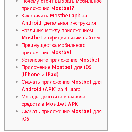
Почему стоит выбрать мобильное
приложение Mostbet?
Как скачать Mostbet.apk на
Android: детальная инструкция
Различия между приложением
Mostbet и официальным сайтом
Преимущества мобильного
приложения Mostbet
Установите приложение Mostbet
Приложение Mostbet для iOS
(iPhone и iPad)
Скачать приложение Mostbet для
Android (APK) за 4 шага
Методы депозита и вывода
средств в Mostbet APK
Скачать приложение Mostbet для
iOS