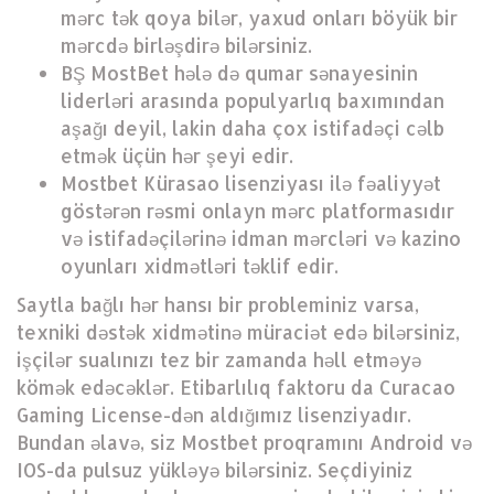
mərc tək qoya bilər, yaxud onları böyük bir
mərcdə birləşdirə bilərsiniz.
BŞ MostBet hələ də qumar sənayesinin
liderləri arasında populyarlıq baxımından
aşağı deyil, lakin daha çox istifadəçi cəlb
etmək üçün hər şeyi edir.
Mostbet Kürasao lisenziyası ilə fəaliyyət
göstərən rəsmi onlayn mərc platformasıdır
və istifadəçilərinə idman mərcləri və kazino
oyunları xidmətləri təklif edir.
Saytla bağlı hər hansı bir probleminiz varsa,
texniki dəstək xidmətinə müraciət edə bilərsiniz,
işçilər sualınızı tez bir zamanda həll etməyə
kömək edəcəklər. Etibarlılıq faktoru da Curacao
Gaming License-dən aldığımız lisenziyadır.
Bundan əlavə, siz Mostbet proqramını Android və
IOS-da pulsuz yükləyə bilərsiniz. Seçdiyiniz