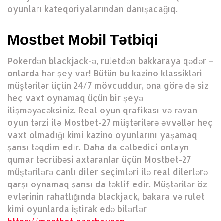
oyunları kateqoriyalarından danışacağıq.
Mostbet Mobil Tətbiqi
Pokerdən blackjack-ə, ruletdən bakkaraya qədər –
onlarda hər şey var! Bütün bu kazino klassikləri
müştərilər üçün 24/7 mövcuddur, ona görə də siz
heç vaxt oynamaq üçün bir şeyə
ilişməyəcəksiniz. Real oyun qrafikası və rəvan
oyun tərzi ilə Mostbet-27 müştərilərə əvvəllər heç
vaxt olmadığı kimi kazino oyunlarını yaşamaq
şansı təqdim edir. Daha da cəlbedici onlayn
qumar təcrübəsi axtaranlar üçün Mostbet-27
müştərilərə canlı diler seçimləri ilə real dilerlərə
qarşı oynamaq şansı da təklif edir. Müştərilər öz
evlərinin rahatlığında blackjack, bakara və rulet
kimi oyunlarda iştirak edə bilərlər