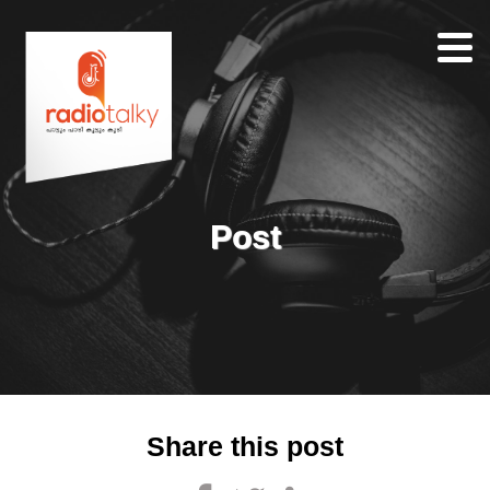
Home
Our
Team
About
Post
Contacts
Search
Share this post