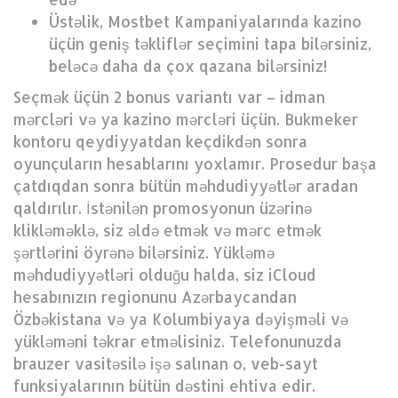
Üstəlik, Mostbet Kampaniyalarında kazino
üçün geniş təkliflər seçimini tapa bilərsiniz,
beləcə daha da çox qazana bilərsiniz!
Seçmək üçün 2 bonus variantı var – idman
mərcləri və ya kazino mərcləri üçün. Bukmeker
kontoru qeydiyyatdan keçdikdən sonra
oyunçuların hesablarını yoxlamır. Prosedur başa
çatdıqdan sonra bütün məhdudiyyətlər aradan
qaldırılır. İstənilən promosyonun üzərinə
klikləməklə, siz əldə etmək və mərc etmək
şərtlərini öyrənə bilərsiniz. Yükləmə
məhdudiyyətləri olduğu halda, siz iCloud
hesabınızın regionunu Azərbaycandan
Özbəkistana və ya Kolumbiyaya dəyişməli və
yükləməni təkrar etməlisiniz. Telefonunuzda
brauzer vasitəsilə işə salınan o, veb-sayt
funksiyalarının bütün dəstini ehtiva edir.