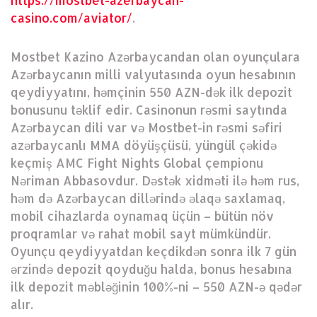
https://mostbet-azerbaycan-
casino.com/aviator/
.
Mostbet Kazino Azərbaycandan olan oyunçulara
Azərbaycanın milli valyutasında oyun hesabının
qeydiyyatını, həmçinin 550 AZN-dək ilk depozit
bonusunu təklif edir. Casinonun rəsmi saytında
Azərbaycan dili var və Mostbet-in rəsmi səfiri
azərbaycanlı MMA döyüşçüsü, yüngül çəkidə
keçmiş AMC Fight Nights Global çempionu
Nəriman Abbasovdur. Dəstək xidməti ilə həm rus,
həm də Azərbaycan dillərində əlaqə saxlamaq,
mobil cihazlarda oynamaq üçün – bütün növ
proqramlar və rahat mobil sayt mümkündür.
Oyunçu qeydiyyatdan keçdikdən sonra ilk 7 gün
ərzində depozit qoyduğu halda, bonus hesabına
ilk depozit məbləğinin 100%-ni – 550 AZN-ə qədər
alır.