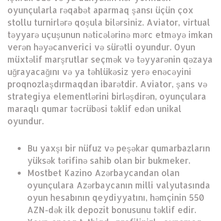
oyunçularla rəqabət aparmaq şansı üçün çox
stollu turnirlərə qoşula bilərsiniz. Aviator, virtual
təyyarə uçuşunun nəticələrinə mərc etməyə imkan
verən həyəcanverici və sürətli oyundur. Oyun
müxtəlif marşrutlar seçmək və təyyarənin qəzaya
uğrayacağını və ya təhlükəsiz yerə enəcəyini
proqnozlaşdırmaqdan ibarətdir. Aviator, şans və
strategiya elementlərini birləşdirən, oyunçulara
maraqlı qumar təcrübəsi təklif edən unikal
oyundur.
Bu yaxşı bir nüfuz və peşəkar qumarbazların
yüksək tərifinə sahib olan bir bukmeker.
Mostbet Kazino Azərbaycandan olan
oyunçulara Azərbaycanın milli valyutasında
oyun hesabının qeydiyyatını, həmçinin 550
AZN-dək ilk depozit bonusunu təklif edir.