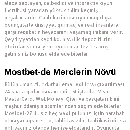
əlaqə saxlayan, cəlbedici və interaktiv oyun
təcrübəsi yaradan yüksək təlim keçmiş
peşəkarlardır. Canlı kazinoda oynamaq digər
oyunçularla ünsiyyət qurmaq və real insanlara
qarşı rəqabətin həyəcanını yaşamaq imkanı verir.
Qeydiyyatdan keçdikdən və ilk depozitlərini
etdikdən sonra yeni oyunçular tez-tez xoş
gəlmisiniz bonusu əldə edə bilərlər.
Mostbet-də Mərclərin Növü
Bütün əmanətlər dərhal emal edilir və çıxarılması
24 saata qədər davam edir. Müştərilər Visa,
MasterCard, WebMoney, Qiwi və başqaları kimi
məşhur ödəniş sistemlərindən seçim edə bilərlər.
Mostbet-27 ilə siz heç vaxt pulunuz üçün narahat
olmayacaqsınız – o, təhlükəsizdir, təhlükəsizdir və
ehtiyacınız olanda həmişə əlçatandır. Oyunçular