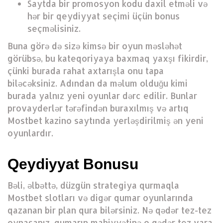
Saytda bir promosyon kodu daxil etməli və
hər bir qeydiyyat seçimi üçün bonus
seçməlisiniz.
Buna görə də sizə kimsə bir oyun məsləhət
görübsə, bu kateqoriyaya baxmaq yaxşı fikirdir,
çünki burada rahat axtarışla onu tapa
biləcəksiniz. Adından da məlum olduğu kimi
burada yalnız yeni oyunlar dərc edilir. Bunlar
provayderlər tərəfindən buraxılmış və artıq
Mostbet kazino saytında yerləşdirilmiş ən yeni
oyunlardır.
Qeydiyyat Bonusu
Bəli, əlbəttə, düzgün strategiya qurmaqla
Mostbet slotları və digər qumar oyunlarında
qazanan bir plan qura bilərsiniz. Nə qədər tez-tez
oynasanız, qumarın mahiyyətinə o qədər tez vara