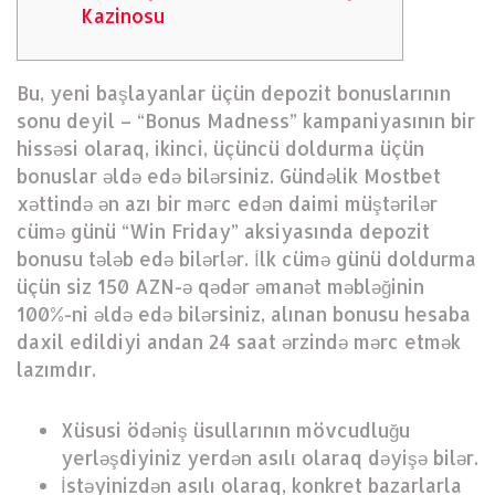
Kazinosu
Bu, yeni başlayanlar üçün depozit bonuslarının
sonu deyil – “Bonus Madness” kampaniyasının bir
hissəsi olaraq, ikinci, üçüncü doldurma üçün
bonuslar əldə edə bilərsiniz. Gündəlik Mostbet
xəttində ən azı bir mərc edən daimi müştərilər
cümə günü “Win ​​​​Friday” aksiyasında depozit
bonusu tələb edə bilərlər. İlk cümə günü doldurma
üçün siz 150 AZN-ə qədər əmanət məbləğinin
100%-ni əldə edə bilərsiniz, alınan bonusu hesaba
daxil edildiyi andan 24 saat ərzində mərc etmək
lazımdır.
Xüsusi ödəniş üsullarının mövcudluğu
yerləşdiyiniz yerdən asılı olaraq dəyişə bilər.
İstəyinizdən asılı olaraq, konkret bazarlarla