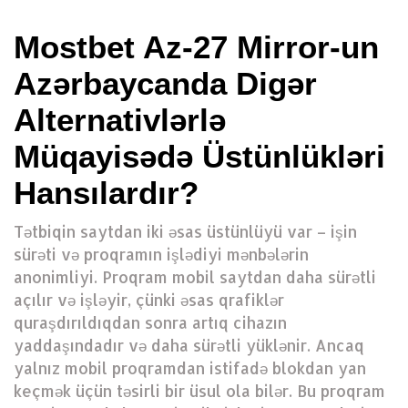
Mostbet Az-27 Mirror-un
Azərbaycanda Digər
Alternativlərlə
Müqayisədə Üstünlükləri
Hansılardır?
Tətbiqin saytdan iki əsas üstünlüyü var – işin
sürəti və proqramın işlədiyi mənbələrin
anonimliyi. Proqram mobil saytdan daha sürətli
açılır və işləyir, çünki əsas qrafiklər
quraşdırıldıqdan sonra artıq cihazın
yaddaşındadır və daha sürətli yüklənir. Ancaq
yalnız mobil proqramdan istifadə blokdan yan
keçmək üçün təsirli bir üsul ola bilər. Bu proqram