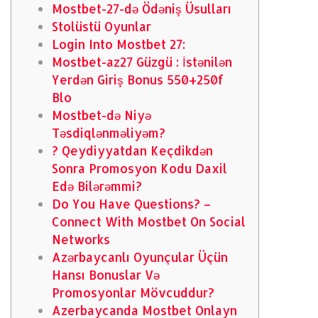
Mostbet-27-də Ödəniş Üsulları
Stolüstü Oyunlar
Login Into Mostbet 27:
Mostbet-az27 Güzgü : İstənilən
Yerdən Giriş Bonus 550+250f
Blo
Mostbet-də Niyə
Təsdiqlənməliyəm?
? Qeydiyyatdan Keçdikdən
Sonra Promosyon Kodu Daxil
Edə Bilərəmmi?
Do You Have Questions? –
Connect With Mostbet On Social
Networks
Azərbaycanlı Oyunçular Üçün
Hansı Bonuslar Və
Promosyonlar Mövcuddur?
Azerbaycanda Mostbet Onlayn