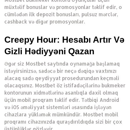
müxtəlif bonuslar və promosyonlar təklif edir, o
cümlədən ilk depozit bonusları, pulsuz mərclər,
cashback və digər promosyonlar.
Creepy Hour: Hesabı Artır Və
Gizli Hədiyyəni Qazan
Əgər siz Mostbet saytında oynamağa başlamaq
istəyirsinizsə, sadəcə bir neçə dəqiqə vaxtınızı
alacaq sadə qeydiyyat prosedurundan keçməli
olacaqsınız. Mostbet öz istifadəçilərinə bukmeker
kontorunun xidmətlərinə asanlıqla daxil olmaq
üçün mobil proqram təklif edir. Tətbiqi Android
və iOS əməliyyat sistemləri əsasında işləyən
cihazlara yükləmək mümkündür. Mostbet mobil
proqramı cihazınızda quraşdırıldıqda sizi bir çox
üstünlüklər gözləyir.