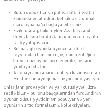
Bütün depozitlər və pul vəsaitləri tez bir
zamanda emal edilir, beləliklə siz dərhal
mərc oynamağa başlaya bilərsiniz.
Fiziki olaraq, bukmeyker Azərbaycanda
deyil, başqa bir dövlətin qanunvericiyi ilə
fəaliyyət göstərir.
Bu maraqlı oyunda oyunçular dörd
təyyarədən hansının uçuş-enmə zolağına
birinci enəcəyinə mərc edərək şanslarını
yoxlaya bilərlər.
Azərbaycanın aparıcı onlayn kazinosu olan
Mostbet onlayn qumar həyəcanını yaşayın.
Onlar janr, provayder və ya “xüsusiyyət” üzrə
seçilə bilər – bu, onu başqalarından fərqləndirən
oyunun xüsusiyyətidir. Ən populyar və yeni
oyunların artıq formalaşmış kolleksiyaları,