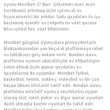
oyunu Mostbet-27 Burc Şirkətində mərc mərc
təcrübənizi artırmaq üçün əyləncəli və
həyəcanverici bir yoldur. Sadə qaydaları ilə işə
başlamaq asandır və cekpotu nə vaxt qazana
biləcəyinizi heç vaxt bilmirsiniz.
Mostbet güzgüsü oyunçulara provayderlərin
bloklanmasından yan keçərək platformaya rahat
və təhlükəsiz giriş imkanı verir. Bundan əlavə,
platforma oyunun ədalətliliyini və etibarlılığını
təmin etmək üçün qumar qaydaları və
qaydalarına da uyğundur. Mostbet futbol,
basketbol, tennis, xokkey, voleybol və bir çox
başqa idman növlərini təklif edir. Bundan əlavə,
platforma müxtəlif oyunçu seçimlərinə uyğun
olaraq slot, rulet, poker və digər qumar oyunları
daxil olmaqla kazino oyunları da təklif edir.
Mostbet bukmeker kontoru oyunçular üçün