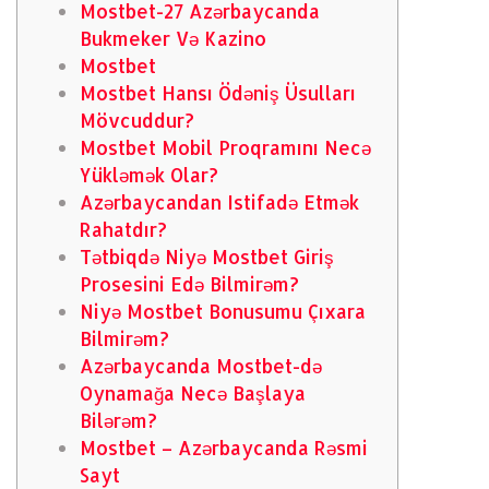
Mostbet-27 Azərbaycanda
Bukmeker Və Kazino
Mostbet
Mostbet Hansı Ödəniş Üsulları
Mövcuddur?
Mostbet Mobil Proqramını Necə
Yükləmək Olar?
Azərbaycandan Istifadə Etmək
Rahatdır?
Tətbiqdə Niyə Mostbet Giriş
Prosesini Edə Bilmirəm?
Niyə Mostbet Bonusumu Çıxara
Bilmirəm?
Azərbaycanda Mostbet-də
Oynamağa Necə Başlaya
Bilərəm?
Mostbet – Azərbaycanda Rəsmi
Sayt