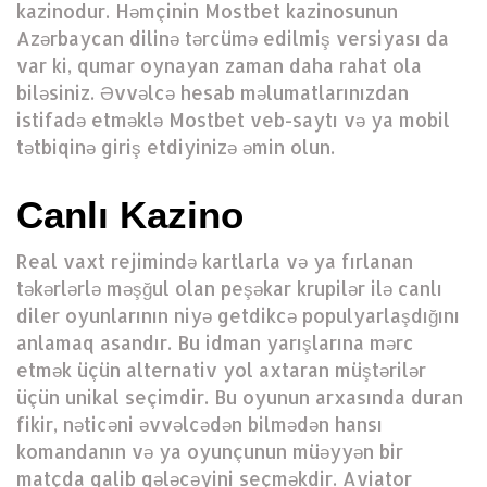
kazinodur. Həmçinin Mostbet kazinosunun
Azərbaycan dilinə tərcümə edilmiş versiyası da
var ki, qumar oynayan zaman daha rahat ola
biləsiniz. Əvvəlcə hesab məlumatlarınızdan
istifadə etməklə Mostbet veb-saytı və ya mobil
tətbiqinə giriş etdiyinizə əmin olun.
Canlı Kazino
Real vaxt rejimində kartlarla və ya fırlanan
təkərlərlə məşğul olan peşəkar krupilər ilə canlı
diler oyunlarının niyə getdikcə populyarlaşdığını
anlamaq asandır. Bu idman yarışlarına mərc
etmək üçün alternativ yol axtaran müştərilər
üçün unikal seçimdir. Bu oyunun arxasında duran
fikir, nəticəni əvvəlcədən bilmədən hansı
komandanın və ya oyunçunun müəyyən bir
matçda qalib gələcəyini seçməkdir. Aviator