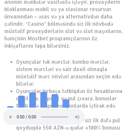
anonim mənbələr vasitəsilə işləyir, provayderin
bloklanması mobil və ya stasionar resursun
ünvanından – əsas və ya alternativdən daha
çətindir. “Casino” bölməsində siz ilk növbədə
müxtəlif provayderlərin slot və slot maşınlarını,
həmçinin Mostbet proqramçılarının öz
inkişaflarını tapa bilərsiniz.
Oyunçular tək mərclər, kombo mərclər,
sistem mərcləri və sair daxil olmaqla
müxtəlif mərc növləri arasından seçim edə
bilərlər.
Oyunçular birbaşa tətbiqdən öz hesablarına
daxil ola, depozit və pul çıxara, bonuslar
tələb edə və promosyonlarda iştirak edə
bilərlər.
Qeydiyyatdan dərhal sonra siz ilk dəfə pul
qoyduqda 550 AZN-ə qədər +100% bonusu