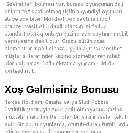
“Sevimlilər” bölməsi var, burada oyunçunun özü
onlara tez daxil olmaq üçün bəyəndiyi oyunları
əlavə edə bilər. Mostbet veb saytına mobil
brauzer vasitəsilə daxil olarkən istifadəçi
standart olaraq onlayn kazino veb-saytının mobil
versiyasına daxil olur. Orada bütün əsas
elementlər mobil cihaza uyğunlaşır və Mostbet
müştərisi tərəfindən kazino xidmətlərinin rahat
idarə olunması üçün ekranda yığcam şəkildə
yerləşdirilib.
Xoş Gəlmisiniz Bonusu
Texas Hold’em, Omaha və ya Stud Pokerə
üstünlük verməyinizdən asılı olmayaraq, kazino
müxtəlif mərc limitləri olan bir sıra masalar təklif
edir. Siz pullu oyunlarda, oturub-duran turnirlərdə
iştirak edə və ya dünyanın hər yerindən