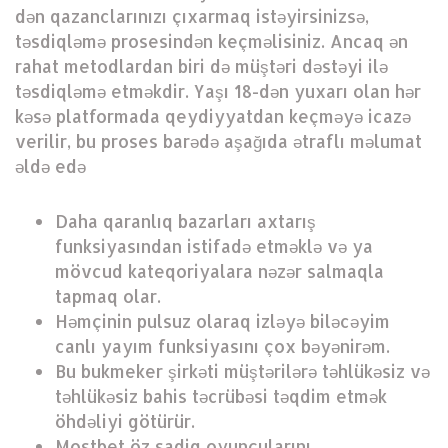
dən qazanclarınızı çıxarmaq istəyirsinizsə,
təsdiqləmə prosesindən keçməlisiniz. Ancaq ən
rahat metodlardan biri də müştəri dəstəyi ilə
təsdiqləmə etməkdir. Yaşı 18-dən yuxarı olan hər
kəsə platformada qeydiyyatdan keçməyə icazə
verilir, bu proses barədə aşağıda ətraflı məlumat
əldə edə
Daha qaranlıq bazarları axtarış
funksiyasından istifadə etməklə və ya
mövcud kateqoriyalara nəzər salmaqla
tapmaq olar.
Həmçinin pulsuz olaraq izləyə biləcəyim
canlı yayım funksiyasını çox bəyənirəm.
Bu bukmeker şirkəti müştərilərə təhlükəsiz və
təhlükəsiz bahis təcrübəsi təqdim etmək
öhdəliyi götürür.
Mostbet öz sadiq oyunçularını