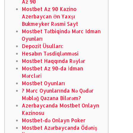
Az 90
Mostbet Az 90 Kazino
Azerbaycan Ən Yaxşı
Bukmeyker Rəsmi Sayt
Mostbet Tətbiqində Mərc Idman
Oyunları
Depozit Üsulları:
Hesabın Təsdiqlənməsi
Mostbet Haqqında Rəylər
Mostbet Az 90-da İdman
Mərcləri̇
Mostbet Oyunları
? Mərc Oyunlarında Nə Qədər
Məbləğ Qazana Bilərəm?
Azerbaycanda Mostbet Onlayn
Kazinosu
Mostbet-də Onlayn Poker
Mostbet Azərbaycanda Ödəni̇ş