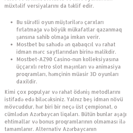
müxtəlif versiyalarını da təklif edir.
Bu sürətli oyun müştərilərə çarxları
fırlatmağa və böyük mükafatlar qazanmaq
şansına sahib olmağa imkan verir.
Mostbet bu sahədə ən qabaqcıl və rahat
idman mərc saytlarından birinə malikdir.
Mostbet-AZ90 Casino-nun kolleksiyasına
üççarxlı retro slot maşınları və animasiya
proqramları, həmçinin müasir 3D oyunları
daxildir.
Kimi çox populyar və rahat ödəniş metodlarını
istifadə edə biləcəksiniz. Yalnız beş idman növü
mövcuddur, hər biri bir neçə üst çempionat, o
cümlədən Azərbaycan liqaları. Bütün bunlar aşağı
ehtimallar və bonus proqramlarının olmaması ilə
tamamlanır. Alternativ Azərbaycanın