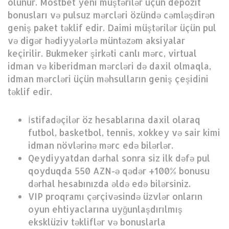
olunur. Mostbet yeni müştərilər üçün depozit
bonusları və pulsuz mərcləri özündə cəmləşdirən
geniş paket təklif edir. Daimi müştərilər üçün pul
və digər hədiyyələrlə müntəzəm aksiyalar
keçirilir. Bukmeker şirkəti canlı mərc, virtual
idman və kiberidman mərcləri də daxil olmaqla,
idman mərcləri üçün məhsulların geniş çeşidini
təklif edir.
İstifadəçilər öz hesablarına daxil olaraq
futbol, basketbol, tennis, xokkey və sair kimi
idman növlərinə mərc edə bilərlər.
Qeydiyyatdan dərhal sonra siz ilk dəfə pul
qoyduqda 550 AZN-ə qədər +100% bonusu
dərhal hesabınızda əldə edə bilərsiniz.
VIP proqramı çərçivəsində üzvlər onların
oyun ehtiyaclarına uyğunlaşdırılmış
eksklüziv təkliflər və bonuslarla