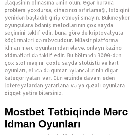
əlaqəsinin olmasına əmin olun. Əgər burada
problem yoxdursa, cihazınızı sıfırlamağı, tətbiqini
yenidən başladıb giriş etməyi sınayın. Bukmeyker
oyunçulara ödəniş metodlarının çox sayda
seçimini təklif edir, buna görə də kriptovalyuta
köçürmələri də mövcuddur. Müasir platforma
idman mərc oyunlarından əlavə, onlayn kazino
xidmətləri də təklif edir. Bu bölmədə 3000-dən
çox slot maşını, çoxlu sayda stolüstü və kart
oyunları, eləcə də qumar əyləncələrinin digər
kateqoriyaları var. Gün ərzində davam edən
lotereyalardan yararlana və ya qəzalı oyunlara
diqqət yetirə bilərsiniz.
Mostbet Tətbiqində Mərc
Idman Oyunları