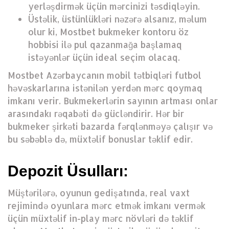
yerləşdirmək üçün mərcinizi təsdiqləyin.
Üstəlik, üstünlükləri nəzərə alsanız, məlum
olur ki, Mostbet bukmeker kontoru öz
hobbisi ilə pul qazanmağa başlamaq
istəyənlər üçün ideal seçim olacaq.
Mostbet Azərbaycanın mobil tətbiqləri futbol
həvəskarlarına istənilən yerdən mərc qoymaq
imkanı verir. Bukmekerlərin sayının artması onlar
arasındakı rəqabəti də gücləndirir. Hər bir
bukmeker şirkəti bazarda fərqlənməyə çalışır və
bu səbəblə də, müxtəlif bonuslar təklif edir.
Depozit Üsulları:
Müştərilərə, oyunun gedişatında, real vaxt
rejimində oyunlara mərc etmək imkanı vermək
üçün müxtəlif in-play mərc növləri də təklif