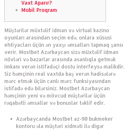
Vaxt Aparır?
Mobil Proqram
Müştərilər müxtəlif idman və virtual kazino
oyunları arasından seçim edə, onlara xüsusi
ehtiyacları üçün ən yaxşı əmsalları tapmaq şansı
verir. Mostbet Azərbaycan sizə müxtəlif idman
növləri və bazarlar arasında asanlıqla getmək
imkanı verən istifadəçi dostu interfeysə malikdir.
Siz həmçinin real vaxtda baş verən hadisələrə
mərc etmək üçün canlı mərc funksiyasından
istifadə edə bilərsiniz. Mostbet Azərbaycan
həmçinin yeni və mövcud müştərilər üçün
rəqabətli əmsallar və bonuslar təklif edir.
Azərbaycanda Mostbet az-90 bukmeker
kontoru əla müştəri xidməti ilə digər