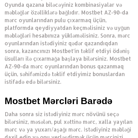
Oyunda qazana biləcəyiniz kombinasiyalar və
məbləğlər özəlliklərə bağlıdır. Mostbet AZ-90-da
mərc oyunlarından pulu çıxarmaq üçün,
platformda qeydiyyatdan keçməlisiniz və uyğun
məbləğləri hesabınıza yükləməlisiniz. Sonra, mərc
oyunlarından istədiyiniz qədər qazandıqdan
sonra, kazancınızı Mostbet’in təklif etdiyi ödəniş
üsulları ilə çıxarmağa başlaya bilərsiniz. Mostbet
AZ-90-da mərc oyunlarından bonus qazanmaq
üçün, səhifəmizdə təklif etdiyimiz bonuslardan
istifadə edə bilərsiniz.
Mostbet Mərcləri Barədə
Daha sonra siz istədiyiniz mərc növünü seçə
bilərsiniz, məsələn, pul xəttinə mərc, xalla yayılan
mərc və ya yuxarı/aşağı mərc. İstədiyiniz məbləği
daxil edin və onu yerləşdirmək üçün mərcinizi