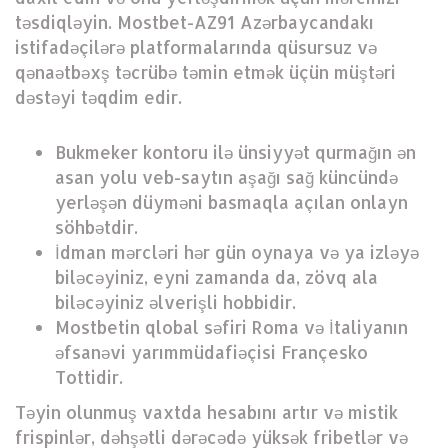
təsdiqləyin. Mostbet-AZ91 Azərbaycandakı
istifadəçilərə platformalarında qüsursuz və
qənaətbəxş təcrübə təmin etmək üçün müştəri
dəstəyi təqdim edir.
Bukmeker kontoru ilə ünsiyyət qurmağın ən
asan yolu veb-saytın aşağı sağ küncündə
yerləşən düyməni basmaqla açılan onlayn
söhbətdir.
İdman mərcləri hər gün oynaya və ya izləyə
biləcəyiniz, eyni zamanda da, zövq ala
biləcəyiniz əlverişli hobbidir.
Mostbetin qlobal səfiri Roma və İtaliyanın
əfsanəvi yarımmüdafiəçisi Françesko
Tottidir.
Təyin olunmuş vaxtda hesabını artır və mistik
frispinlər, dəhşətli dərəcədə yüksək fribetlər və