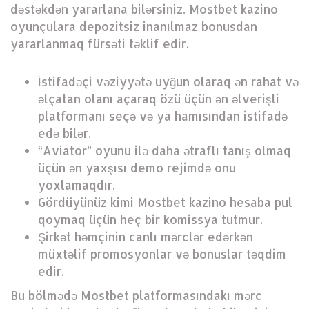
dəstəkdən yararlana bilərsiniz. Mostbet kazino
oyunçulara depozitsiz inanılmaz bonusdan
yararlanmaq fürsəti təklif edir.
İstifadəçi vəziyyətə uyğun olaraq ən rahat və
əlçatan olanı açaraq özü üçün ən əlverişli
platformanı seçə və ya hamısından istifadə
edə bilər.
“Aviator” oyunu ilə daha ətraflı tanış olmaq
üçün ən yaxşısı demo rejimdə onu
yoxlamaqdır.
Gördüyünüz kimi Mostbet kazino hesaba pul
qoymaq üçün heç bir komissya tutmur.
Şirkət həmçinin canlı mərclər edərkən
müxtəlif promosyonlar və bonuslar təqdim
edir.
Bu bölmədə Mostbet platformasındakı mərc