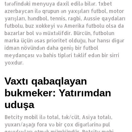
tərəfindəki menyuya daxil edilə bilər. 1xbet
azerbaycan ilə qrupun ən yaxşıları futbol, ​​motor
yarışları, həndbol, tennis, ragbi, Aussie qaydaları
futbolu, buz xokkeyi və Amerika futbolu olsa da
bazarlar bol və müxtəlifdir. Bürcün, futbolun
marka üçün əsas prioritet olduğu, hər hansı digər
idman növündən daha geniş bir futbol
meydançası və bahis tipləri təklif edən bir sirri
yoxdur.
Vaxtı qabaqlayan
bukmeker: Yatırımdan
uduşa
Betcity mobil ilə total, tək/cüt, Asiya totalı,
yuxarı/aşağı fora və bir çox digərlərinə pul
qoyuluşları etmək mümkündür. Betcity mobi