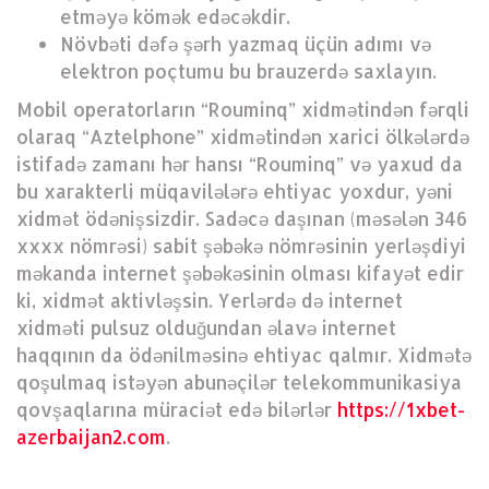
etməyə kömək edəcəkdir.
Növbəti dəfə şərh yazmaq üçün adımı və
elektron poçtumu bu brauzerdə saxlayın.
Mobil operatorların “Rouminq” xidmətindən fərqli
olaraq “Aztelphone” xidmətindən xarici ölkələrdə
istifadə zamanı hər hansı “Rouminq” və yaxud da
bu xarakterli müqavilələrə ehtiyac yoxdur, yəni
xidmət ödənişsizdir. Sadəcə daşınan (məsələn 346
xxxx nömrəsi) sabit şəbəkə nömrəsinin yerləşdiyi
məkanda internet şəbəkəsinin olması kifayət edir
ki, xidmət aktivləşsin. Yerlərdə də internet
xidməti pulsuz olduğundan əlavə internet
haqqının da ödənilməsinə ehtiyac qalmır. Xidmətə
qoşulmaq istəyən abunəçilər telekommunikasiya
qovşaqlarına müraciət edə bilərlər
https://1xbet-
azerbaijan2.com
.