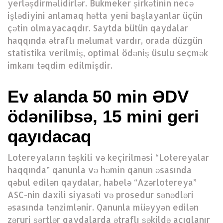
yerləşdirməlidirlər. Bukmeker şirkətinin necə
işlədiyini anlamaq hətta yeni başlayanlar üçün
çətin olmayacaqdır. Saytda bütün qaydalar
haqqında ətraflı məlumat vardır, orada düzgün
statistika verilmiş, optimal ödəniş üsulu seçmək
imkanı təqdim edilmişdir.
Ev alanda 50 min ƏDV
ödənilibsə, 15 mini geri
qayıdacaq
Lotereyaların təşkili və keçirilməsi “Lotereyalar
haqqında” qanunla və həmin qanun əsasında
qəbul edilən qaydalar, habelə “Azərlotereya”
ASC-nin daxili siyasəti və prosedur sənədləri
əsasında tənzimlənir. Qanunla müəyyən edilən
zəruri şərtlər qaydalarda ətraflı şəkildə açıqlanır