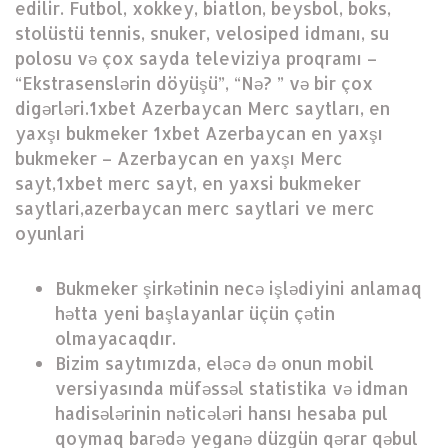
edilir. Futbol, xokkey, biatlon, beysbol, boks,
stolüstü tennis, snuker, velosiped idmanı, su
polosu və çox sayda televiziya proqramı –
“Ekstrasenslərin döyüşü”, “Nə? ” və bir çox
digərləri.1xbet Azerbaycan Merc saytları, en
yaxşı bukmeker 1xbet Azerbaycan en yaxşı
bukmeker – Azerbaycan en yaxşı Merc
sayt,1xbet merc sayt, en yaxsi bukmeker
saytlari,azerbaycan merc saytlari ve merc
oyunlari
Bukmeker şirkətinin necə işlədiyini anlamaq
hətta yeni başlayanlar üçün çətin
olmayacaqdır.
Bizim saytımızda, eləcə də onun mobil
versiyasında müfəssəl statistika və idman
hadisələrinin nəticələri hansı hesaba pul
qoymaq barədə yeganə düzgün qərar qəbul