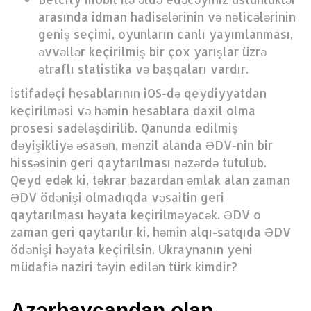
arasında idman hadisələrinin və nəticələrinin
geniş seçimi, oyunların canlı yayımlanması,
əvvəllər keçirilmiş bir çox yarışlar üzrə
ətraflı statistika və başqaları vardır.
İstifadəçi hesablarının iOS-də qeydiyyatdan
keçirilməsi və həmin hesablara daxil olma
prosesi sadələşdirilib. Qanunda edilmiş
dəyişikliyə əsasən, mənzil alanda ƏDV-nin bir
hissəsinin geri qaytarılması nəzərdə tutulub.
Qeyd edək ki, təkrar bazardan əmlak alan zaman
ƏDV ödənişi olmadıqda vəsaitin geri
qaytarılması həyata keçirilməyəcək. ƏDV o
zaman geri qaytarılır ki, həmin alqı-satqıda ƏDV
ödənişi həyata keçirilsin. Ukraynanın yeni
müdafiə naziri təyin edilən türk kimdir?
Аzərbаyсаndаn оlаn