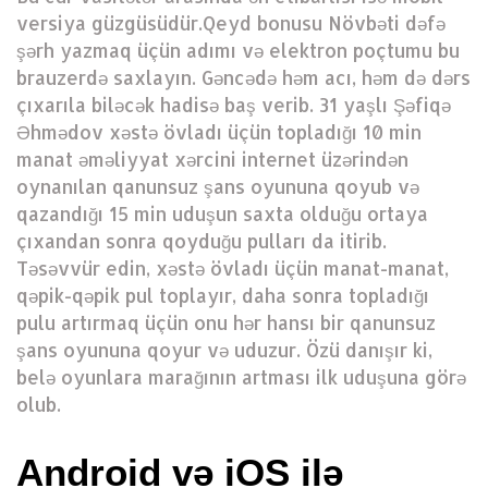
versiya güzgüsüdür.Qeyd bonusu Növbəti dəfə
şərh yazmaq üçün adımı və elektron poçtumu bu
brauzerdə saxlayın. Gəncədə həm acı, həm də dərs
çıxarıla biləcək hadisə baş verib. 31 yaşlı Şəfiqə
Əhmədov xəstə övladı üçün topladığı 10 min
manat əməliyyat xərcini internet üzərindən
oynanılan qanunsuz şans oyununa qoyub və
qazandığı 15 min uduşun saxta olduğu ortaya
çıxandan sonra qoyduğu pulları da itirib.
Təsəvvür edin, xəstə övladı üçün manat-manat,
qəpik-qəpik pul toplayır, daha sonra topladığı
pulu artırmaq üçün onu hər hansı bir qanunsuz
şans oyununa qoyur və uduzur. Özü danışır ki,
belə oyunlara marağının artması ilk uduşuna görə
olub.
Аndrоid və iОS ilə