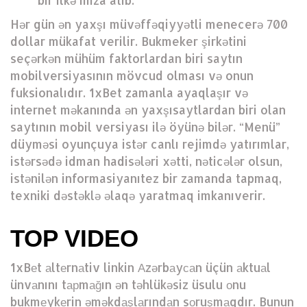
bir ilkə imza atıb.
Hər gün ən yaxşı müvəffəqiyyətli menecerə 700
dollar mükafat verilir. Bukmeker şirkətini
seçərkən mühüm faktorlardan biri saytın
mobilversiyasının mövcud olması və onun
fuksionalıdır. 1xBet zamanla ayaqlaşır və
internet məkanında ən yaxşısaytlardan biri olan
saytının mobil versiyası ilə öyünə bilər. “Menü”
düyməsi oyunçuya istər canlı rejimdə yatırımlar,
istərsədə idman hadisələri xətti, nəticələr olsun,
istənilən informasiyanıtez bir zamanda tapmaq,
texniki dəstəklə əlaqə yaratmaq imkanıverir.
TOP VIDEO
1xBеt аltеrnаtiv linkin Аzərbаyсаn üçün аktuаl
ünvаnını tарmаğın ən təhlükəsiz üsulu оnu
bukmеykеrin əməkdаşlаrındаn sоruşmаqdır. Bunun