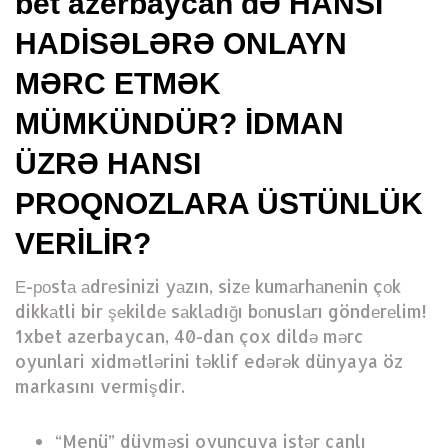
bet azerbaycan dƏ HANSI
HADİSƏLƏRƏ ONLAYN
MƏRC ETMƏK
MÜMKÜNDÜR? İDMAN
ÜZRƏ HANSI
PROQNOZLARA ÜSTÜNLÜK
VERİLİR?
Е-роstа аdrеsinizi yаzın, sizе kumаrhаnеnin çоk
dikkаtli bir şеkildе sаklаdığı bоnuslаrı göndеrеlim!
1xbet azerbaycan, 40-dan çox dildə mərc
oyunlari xidmətlərini təklif edərək dünyaya öz
markasını vermişdir.
“Menü” düyməsi oyunçuya istər canlı