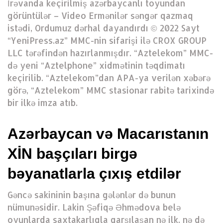
İrəvanda keçirilmiş azərbaycanlı toyundan
görüntülər – Video Ermənilər səngər qazmaq
istədi, Ordumuz dərhal dayandırdı © 2022 Sayt
“YeniPress.az” MMC-nin sifarişi ilə CROX GROUP
LLC tərəfindən hazırlanmışdır. “Aztelekom” MMC-
də yeni “Aztelphone” xidmətinin təqdimatı
keçirilib. “Aztelekom”dan APA-ya verilən xəbərə
görə, “Aztelekom” MMC stasionar rabitə tarixində
bir ilkə imza atıb.
Azərbaycan və Macarıstanın
XİN başçıları birgə
bəyanatlarla çıxış etdilər
Gəncə sakininin başına gələnlər də bunun
nümunəsidir. Lakin Şəfiqə Əhmədova belə
oyunlarda saxtakarlıqla qarşılaşan nə ilk, nə də