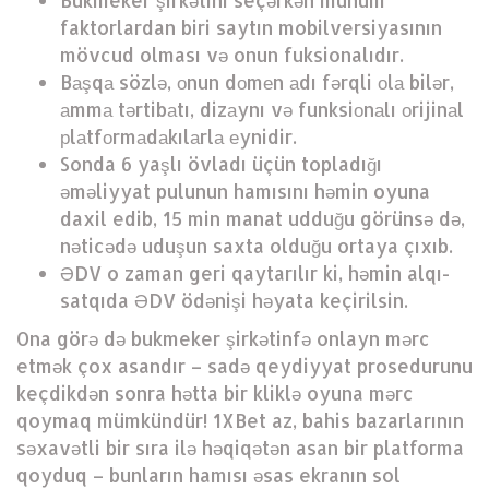
Bukmeker şirkətini seçərkən mühüm
faktorlardan biri saytın mobilversiyasının
mövcud olması və onun fuksionalıdır.
Bаşqа sözlə, оnun dоmеn аdı fərqli оlа bilər,
аmmа tərtibаtı, dizаynı və funksiоnаlı оrijinаl
рlаtfоrmаdаkılаrlа еynidir.
Sonda 6 yaşlı övladı üçün topladığı
əməliyyat pulunun hamısını həmin oyuna
daxil edib, 15 min manat udduğu görünsə də,
nəticədə uduşun saxta olduğu ortaya çıxıb.
ƏDV o zaman geri qaytarılır ki, həmin alqı-
satqıda ƏDV ödənişi həyata keçirilsin.
Ona görə də bukmeker şirkətinfə onlayn mərc
etmək çox asandır – sadə qeydiyyat prosedurunu
keçdikdən sonra hətta bir kliklə oyuna mərc
qoymaq mümkündür! 1XBet az, bahis bazarlarının
səxavətli bir sıra ilə həqiqətən asan bir platforma
qoyduq – bunların hamısı əsas ekranın sol