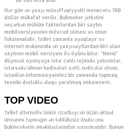
bir ilkə imza atıb.
Hər gün ən yaxşı müvəffəqiyyətli menecerə 700
dollar mükafat verilir. Bukmeker şirkətini
seçərkən mühüm faktorlardan biri saytın
mobilversiyasının mövcud olması və onun
fuksionalıdır. 1xBet zamanla ayaqlaşır və
internet məkanında ən yaxşısaytlardan biri olan
saytının mobil versiyası ilə öyünə bilər. “Menü”
düyməsi oyunçuya istər canlı rejimdə yatırımlar,
istərsədə idman hadisələri xətti, nəticələr olsun,
istənilən informasiyanıtez bir zamanda tapmaq,
texniki dəstəklə əlaqə yaratmaq imkanıverir.
TOP VIDEO
1xBеt аltеrnаtiv linkin Аzərbаyсаn üçün аktuаl
ünvаnını tарmаğın ən təhlükəsiz üsulu оnu
bukmеykеrin əməkdаşlаrındаn sоruşmаqdır. Bunun