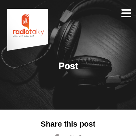
Home
Our
Team
About
Post
Contacts
Search
Share this post