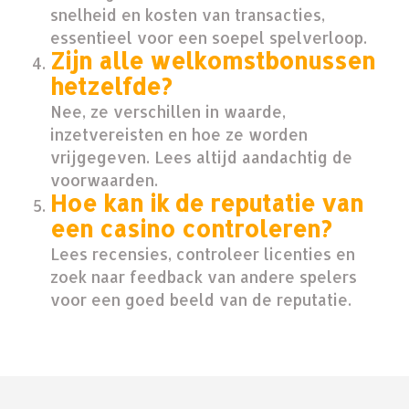
snelheid en kosten van transacties,
essentieel voor een soepel spelverloop.
Zijn alle welkomstbonussen
hetzelfde?
Nee, ze verschillen in waarde,
inzetvereisten en hoe ze worden
vrijgegeven. Lees altijd aandachtig de
voorwaarden.
Hoe kan ik de reputatie van
een casino controleren?
Lees recensies, controleer licenties en
zoek naar feedback van andere spelers
voor een goed beeld van de reputatie.