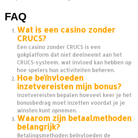
FAQ
Wat is een casino zonder
CRUCS?
Een casino zonder CRUCS is een
gokplatform dat niet deelneemt aan het
CRUCS-systeem, wat invloed kan hebben op
hoe spelers hun activiteiten beheren.
Hoe beïnvloeden
inzetvereisten mijn bonus?
Inzetvereisten bepalen hoeveel keer je het
bonusbedrag moet inzetten voordat je je
winsten kunt opnemen.
Waarom zijn betaalmethoden
belangrijk?
Betalingsmethoden beïnvloeden de