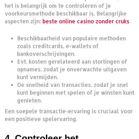
het is belangrijk om te controleren of je
voorkeursmethode beschikbaar is. Belangrijke
aspecten zijn:
beste online casino zonder cruks
Beschikbaarheid van populaire methoden
zoals creditcards, e-wallets of
bankoverschrijvingen.
Evt. kosten gerelateerd aan stortingen of
opnames, zodat je onverwachte uitgaven
kunt vermijden.
De snelheid van transacties, zodat je snel
kunt beginnen met spelen of je winsten kunt
genieten.
Een soepele transactie-ervaring is cruciaal voor
een positieve spelervaring.
4. Controleer het