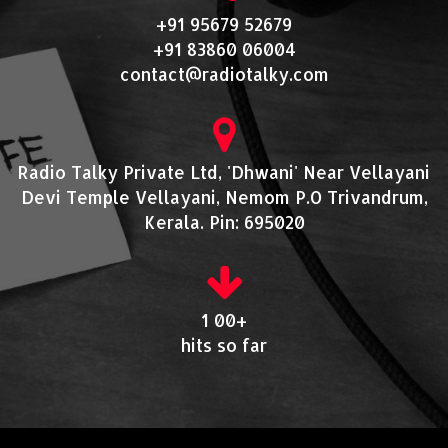
+91 95679 52679
+91 83860 06004
contact@radiotalky.com
Radio Talky Private Ltd, 'Dhwani' Near Vellayani
Devi Temple Vellayani, Nemom P.O Trivandrum,
Kerala. Pin: 695020
1 00+
hits so far