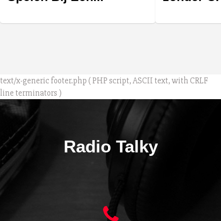
text/x-generic footer.php ( PHP script, ASCII text, with CRLF
line terminators )
Radio Talky