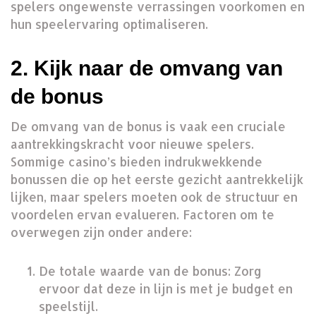
spelers ongewenste verrassingen voorkomen en
hun speelervaring optimaliseren.
2. Kijk naar de omvang van
de bonus
De omvang van de bonus is vaak een cruciale
aantrekkingskracht voor nieuwe spelers.
Sommige casino’s bieden indrukwekkende
bonussen die op het eerste gezicht aantrekkelijk
lijken, maar spelers moeten ook de structuur en
voordelen ervan evalueren. Factoren om te
overwegen zijn onder andere:
De totale waarde van de bonus: Zorg
ervoor dat deze in lijn is met je budget en
speelstijl.