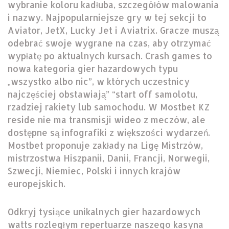
wybranie koloru kadłuba, szczegółów malowania
i nazwy. Najpopularniejsze gry w tej sekcji to
Aviator, JetX, Lucky Jet i Aviatrix. Gracze muszą
odebrać swoje wygrane na czas, aby otrzymać
wypłatę po aktualnych kursach. Crash games to
nowa kategoria gier hazardowych typu
„wszystko albo nic”, w których uczestnicy
najczęściej obstawiają” “start off samolotu,
rzadziej rakiety lub samochodu. W Mostbet KZ
reside nie ma transmisji wideo z meczów, ale
dostępne są infografiki z większości wydarzeń.
Mostbet proponuje zakłady na Ligę Mistrzów,
mistrzostwa Hiszpanii, Danii, Francji, Norwegii,
Szwecji, Niemiec, Polski i innych krajów
europejskich.
Odkryj tysiące unikalnych gier hazardowych
watts rozległym repertuarze naszego kasyna