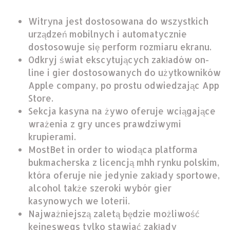
Witryna jest dostosowana do wszystkich
urządzeń mobilnych i automatycznie
dostosowuje się perform rozmiaru ekranu.
Odkryj świat ekscytujących zakładów on-
line i gier dostosowanych do użytkowników
Apple company, po prostu odwiedzając App
Store.
Sekcja kasyna na żywo oferuje wciągające
wrażenia z gry unces prawdziwymi
krupierami.
MostBet in order to wiodąca platforma
bukmacherska z licencją mhh rynku polskim,
która oferuje nie jedynie zakłady sportowe,
alcohol także szeroki wybór gier
kasynowych we loterii.
Najważniejszą zaletą będzie możliwość
keineswegs tylko stawiać zakłady