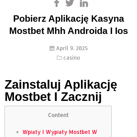
Pobierz Aplikację Kasyna
Mostbet Mhh Androida I Ios
April 9, 2025
casino
Zainstaluj Aplikację
Mostbet I Zacznij
Content
Wpłaty I Wypłaty Mostbet W