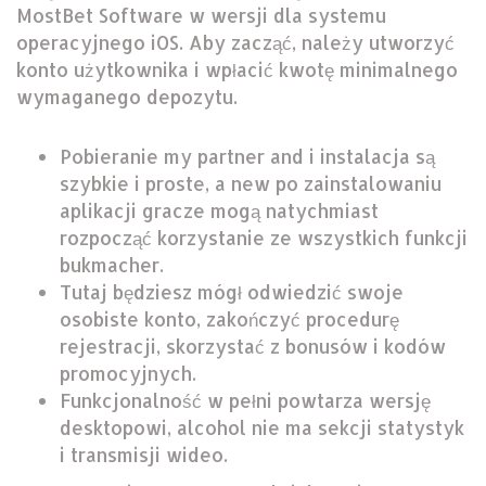
MostBet Software w wersji dla systemu
operacyjnego iOS. Aby zacząć, należy utworzyć
konto użytkownika i wpłacić kwotę minimalnego
wymaganego depozytu.
Pobieranie my partner and i instalacja są
szybkie i proste, a new po zainstalowaniu
aplikacji gracze mogą natychmiast
rozpocząć korzystanie ze wszystkich funkcji
bukmacher.
Tutaj będziesz mógł odwiedzić swoje
osobiste konto, zakończyć procedurę
rejestracji, skorzystać z bonusów i kodów
promocyjnych.
Funkcjonalność w pełni powtarza wersję
desktopowi, alcohol nie ma sekcji statystyk
i transmisji wideo.