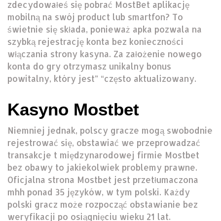
zdecydowałeś się pobrać MostBet aplikację
mobilną na swój product lub smartfon? To
świetnie się składa, ponieważ apka pozwala na
szybką rejestrację konta bez konieczności
włączania strony kasyna. Za założenie nowego
konta do gry otrzymasz unikalny bonus
powitalny, który jest” “często aktualizowany.
Kasyno Mostbet
Niemniej jednak, polscy gracze mogą swobodnie
rejestrować się, obstawiać we przeprowadzać
transakcje t międzynarodowej firmie Mostbet
bez obawy to jakiekolwiek problemy prawne.
Oficjalna strona Mostbet jest przetłumaczona
mhh ponad 35 języków, w tym polski. Każdy
polski gracz może rozpocząć obstawianie bez
weryfikacji po osiągnięciu wieku 21 lat.