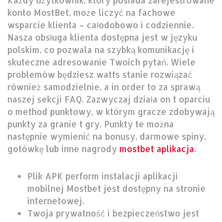
Każdy użytkownik, który posiada zarejestrowane
konto MostBet, może liczyć na fachowe
wsparcie klienta – całodobowo i codziennie.
Nasza obsługa klienta dostępna jest w języku
polskim, co pozwala na szybką komunikację i
skuteczne adresowanie Twoich pytań. Wiele
problemów będziesz watts stanie rozwiązać
również samodzielnie, a in order to za sprawą
naszej sekcji FAQ. Zazwyczaj działa on t oparciu
o method punktowy, w którym gracze zdobywają
punkty za granie t gry. Punkty te można
następnie wymienić na bonusy, darmowe spiny,
gotówkę lub inne nagrody
mostbet aplikacja
.
Plik APK perform instalacji aplikacji
mobilnej Mostbet jest dostępny na stronie
internetowej.
Twoja prywatność i bezpieczeństwo jest