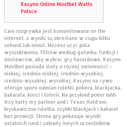
Kasyno Online Mostbet Watts
Polsce
Cała rozgrywka jest transmitowana on the
internet, a wyniki są określane w ciągu kilku
sekund lub minut. Możesz użyć pola
wyszukiwania, filtrów według gatunku, funkcji i
dostawców, aby wybrać gry hazardowe. Kasyno
Mostbet posiada sloty o różnej zmienności –
niskiej, średnio-niskiej, średnio-wysokiej,
średnio-wysokiej, wysokiej. Kasyno na żywo
oferuje sporo odmian ruletki, pokera, blackjacka,
bakarata, kości i loterii. Na przykład poker mhh
trzy karty my partner and i Texas Hold’em,
błyskawiczna ruletka, szybki blackjack i bakarat
bez prowizji. Strona gry pokazuje wyniki
ostatnich rund i zakłady innych uczestników.