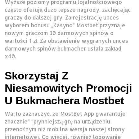
Wyższe poziomy programu lojalnościowego
często oferują dużo lepsze nagrody, zachęcając
graczy do dalszej gry. Za rejestrację unces
wyborem bonusu „Kasyno” Mostbet przyznaje
nowym graczom 30 darmowych spinów o
wartości 1 zł. Za obstawienie wygranych unces
darmowych spinów bukmacher ustala zakład
x40.
Skorzystaj Z
Niesamowitych Promocji
U Bukmachera Mostbet
Warto zaznaczyć, że MostBet App gwarantuje
znacznie” “płynniejszą grę na urządzeniu
przenośnym niż mobilna wersja naszej strony
internetowej. Co więcej, również logowanie