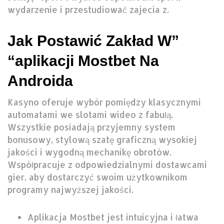
wydarzenie i przestudiować zajecia z.
Jak Postawić Zakład W”
“aplikacji Mostbet Na
Androida
Kasyno oferuje wybór pomiędzy klasycznymi
automatami we slotami wideo z fabułą.
Wszystkie posiadają przyjemny system
bonusowy, stylową szatę graficzną wysokiej
jakości i wygodną mechanikę obrotów.
Współpracuje z odpowiedzialnymi dostawcami
gier, aby dostarczyć swoim użytkownikom
programy najwyższej jakości.
Aplikacja Mostbet jest intuicyjna i łatwa