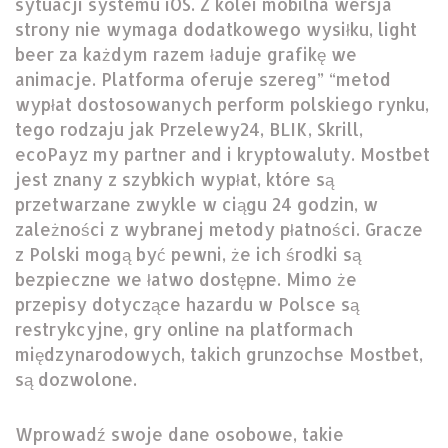
sytuacji systemu iOS. Z kolei mobilna wersja
strony nie wymaga dodatkowego wysiłku, light
beer za każdym razem ładuje grafikę we
animacje. Platforma oferuje szereg” “metod
wypłat dostosowanych perform polskiego rynku,
tego rodzaju jak Przelewy24, BLIK, Skrill,
ecoPayz my partner and i kryptowaluty. Mostbet
jest znany z szybkich wypłat, które są
przetwarzane zwykle w ciągu 24 godzin, w
zależności z wybranej metody płatności. Gracze
z Polski mogą być pewni, że ich środki są
bezpieczne we łatwo dostępne. Mimo że
przepisy dotyczące hazardu w Polsce są
restrykcyjne, gry online na platformach
międzynarodowych, takich grunzochse Mostbet,
są dozwolone.
Wprowadź swoje dane osobowe, takie