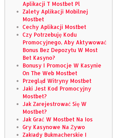
Aplikacji T Mostbet Pl
Zalety Aplikacji Mobilnej
Mostbet
Cechy Aplikacji Mostbet
Czy Potrzebuję Kodu
Promocyjnego, Aby Aktywować
Bonus Bez Depozytu W Most
Bet Kasyno?
Bonusy I Promocje W Kasynie
On The Web Mostbet
Przegląd Witryny Mostbet
Jaki Jest Kod Promocyjny
Mostbet?
Jak Zarejestrować Się W
Mostbet?
Jak Grać W Mostbet Na Ios
Gry Kasynowe Na Żywo
Zakłady Bukmacherskie I