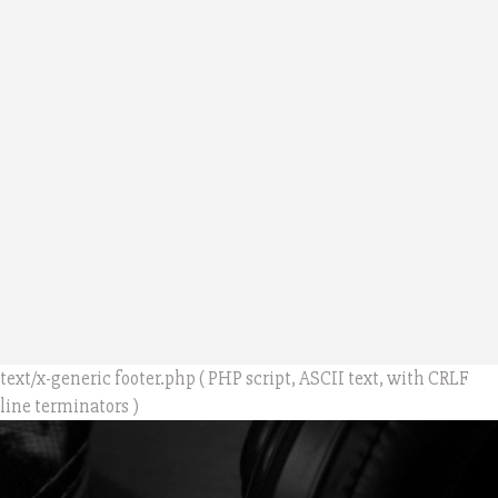
text/x-generic footer.php ( PHP script, ASCII text, with CRLF
line terminators )