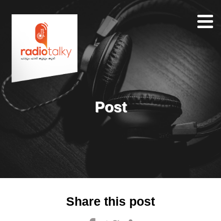
Home
Our
Team
About
Post
Contacts
Search
Share this post