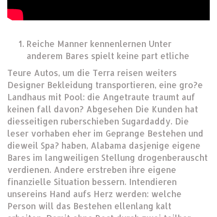
Reiche Manner kennenlernen Unter
anderem Bares spielt keine part etliche
Teure Autos, um die Terra reisen weiters
Designer Bekleidung transportieren, eine gro?e
Landhaus mit Pool: die Angetraute traumt auf
keinen fall davon? Abgesehen Die Kunden hat
diesseitigen ruberschieben Sugardaddy. Die
leser vorhaben eher im Geprange Bestehen und
dieweil Spa?
haben, Alabama dasjenige eigene
Bares im langweiligen Stellung drogenberauscht
verdienen. Andere erstreben ihre eigene
finanzielle Situation bessern. Intendieren
unsereins Hand aufs Herz werden: welche
Person will das Bestehen ellenlang kalt