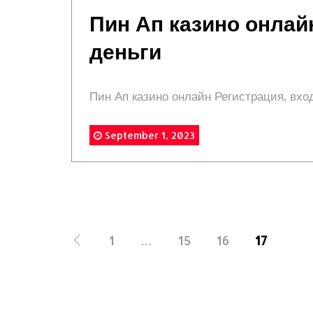
Пин Ап казино онлайн
деньги
Пин Ап казино онлайн Регистрация, вход 
September 1, 2023
1
…
15
16
17