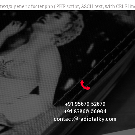
text/x-generic footer.php ( PHP script, ASCII text, with CRLF lin
+91 95679 52679
+91 83860 06004
contact@radiotalky.com