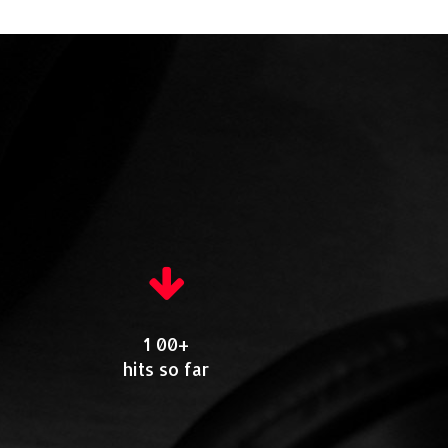
1 00+
hits so far