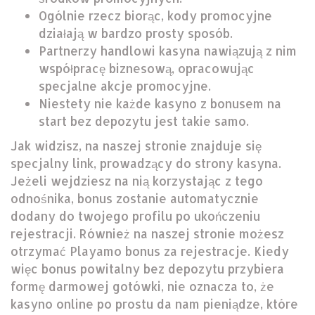
Ogólnie rzecz biorąc, kody promocyjne
działają w bardzo prosty sposób.
Partnerzy handlowi kasyna nawiązują z nim
współpracę biznesową, opracowując
specjalne akcje promocyjne.
Niestety nie każde kasyno z bonusem na
start bez depozytu jest takie samo.
Jak widzisz, na naszej stronie znajduje się
specjalny link, prowadzący do strony kasyna.
Jeżeli wejdziesz na nią korzystając z tego
odnośnika, bonus zostanie automatycznie
dodany do twojego profilu po ukończeniu
rejestracji. Również na naszej stronie możesz
otrzymać Playamo bonus za rejestracje. Kiedy
więc bonus powitalny bez depozytu przybiera
formę darmowej gotówki, nie oznacza to, że
kasyno online po prostu da nam pieniądze, które