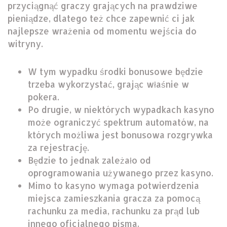
przyciągnąć graczy grających na prawdziwe
pieniądze, dlatego też chce zapewnić ci jak
najlepsze wrażenia od momentu wejścia do
witryny.
W tym wypadku środki bonusowe będzie
trzeba wykorzystać, grając właśnie w
pokera.
Po drugie, w niektórych wypadkach kasyno
może ograniczyć spektrum automatów, na
których możliwa jest bonusowa rozgrywka
za rejestrację.
Będzie to jednak zależało od
oprogramowania używanego przez kasyno.
Mimo to kasyno wymaga potwierdzenia
miejsca zamieszkania gracza za pomocą
rachunku za media, rachunku za prąd lub
innego oficjalnego pisma.