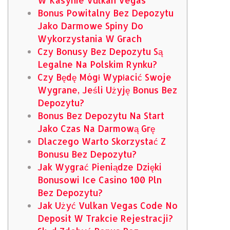
W Kasynie Vulkan Vegas
Bonus Powitalny Bez Depozytu
Jako Darmowe Spiny Do
Wykorzystania W Grach
Czy Bonusy Bez Depozytu Są
Legalne Na Polskim Rynku?
Czy Będę Mógł Wypłacić Swoje
Wygrane, Jeśli Użyję Bonus Bez
Depozytu?
Bonus Bez Depozytu Na Start
Jako Czas Na Darmową Grę
Dlaczego Warto Skorzystać Z
Bonusu Bez Depozytu?
Jak Wygrać Pieniądze Dzięki
Bonusowi Ice Casino 100 Pln
Bez Depozytu?
Jak Użyć Vulkan Vegas Code No
Deposit W Trakcie Rejestracji?