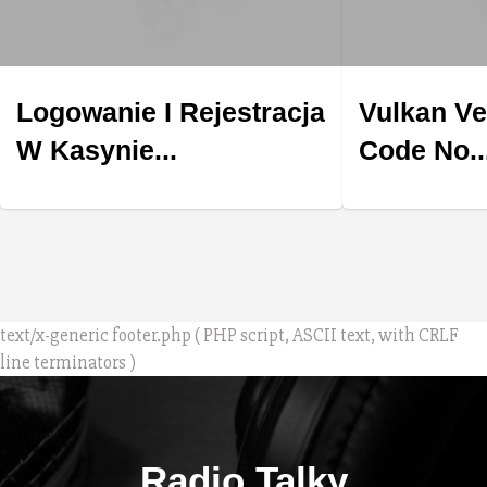
Logowanie I Rejestracja
Vulkan V
W Kasynie...
Code No..
text/x-generic footer.php ( PHP script, ASCII text, with CRLF
line terminators )
Radio Talky