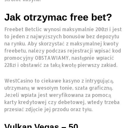
Jak otrzymac free bet?
Freebet Betclic wynosi maksymalnie 200zł i jest
to jeden z najwyższych bonusów bez depozytu
na rynku. Aby skorzystać z maksymalnej kwoty
freebetu, należy podczas rejestracji wpisać kod
promocyjny OBSTAWIAMY, następnie wpłacić
228zł i obstawić za taką kwotę pierwszy zakład.
WestCasino to ciekawe kasyno z intrygującą,
utrzymaną w wesołym tonie, szata graficzną.
Jeżeli wpłata jest weryfikowana za pomocą
karty kredytowej czy debetowej, wtedy trzeba
przesłać zdjęcie jej przodu oraz tyłu.
Vulkan Vegas – 50