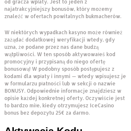
od gracza wpłaty. Jest to jeden z
najatrakcyjniejszy bonusów, który możemy
znaleźć w ofertach powitalnych bukmacherów.
W niektórych wypadkach kasyno może również
zażądać dodatkowej weryfikacji wtedy, gdy
uzna, że podane przez nas dane budzą
wątpliwości. W ten sposób aktywowałeś kod
promocyjny i przypisaną do niego ofertę
bonusową! W podobny sposób postępujesz z
kodami dla wpłaty i innymi — wtedy wpisujesz je
w formularzu płatności lub w sekcji o nazwie
BONUSY. Odpowiednie informacje znajdziesz w
opisie każdej konkretnej oferty. Oczywiście jest
to bardzo miłe, kiedy otrzymujesz IceCasino
bonus bez depozytu 25€ za darmo.
Aktywacja Kodu