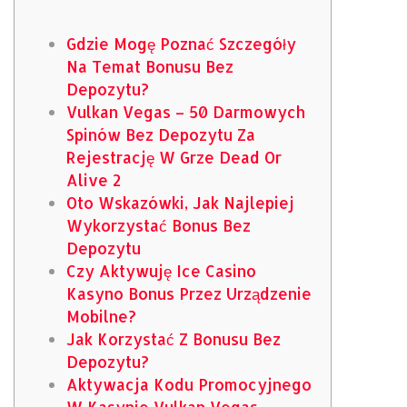
Gdzie Mogę Poznać Szczegóły
Na Temat Bonusu Bez
Depozytu?
Vulkan Vegas – 50 Darmowych
Spinów Bez Depozytu Za
Rejestrację W Grze Dead Or
Alive 2
Oto Wskazówki, Jak Najlepiej
Wykorzystać Bonus Bez
Depozytu
Czy Aktywuję Ice Casino
Kasyno Bonus Przez Urządzenie
Mobilne?
Jak Korzystać Z Bonusu Bez
Depozytu?
Aktywacja Kodu Promocyjnego