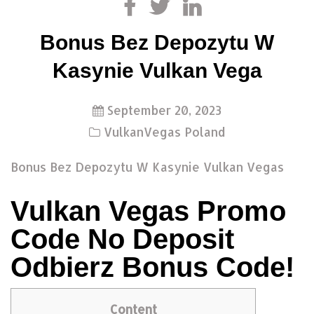
Bonus Bez Depozytu W
Kasynie Vulkan Vega
September 20, 2023
VulkanVegas Poland
Bonus Bez Depozytu W Kasynie Vulkan Vegas
Vulkan Vegas Promo
Code No Deposit
Odbierz Bonus Code!
Content