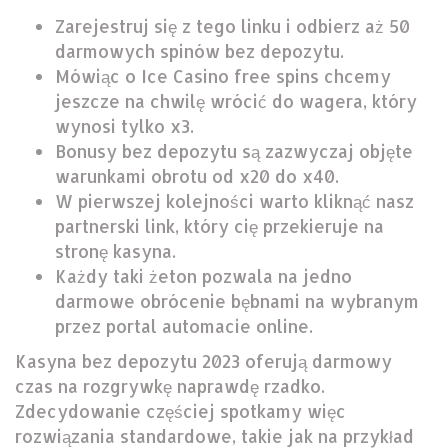
Zarejestruj się z tego linku i odbierz aż 50
darmowych spinów bez depozytu.
Mówiąc o Ice Casino free spins chcemy
jeszcze na chwilę wrócić do wagera, który
wynosi tylko x3.
Bonusy bez depozytu są zazwyczaj objęte
warunkami obrotu od x20 do x40.
W pierwszej kolejności warto kliknąć nasz
partnerski link, który cię przekieruje na
stronę kasyna.
Każdy taki żeton pozwala na jedno
darmowe obrócenie bębnami na wybranym
przez portal automacie online.
Kasyna bez depozytu 2023 oferują darmowy
czas na rozgrywkę naprawdę rzadko.
Zdecydowanie częściej spotkamy więc
rozwiązania standardowe, takie jak na przykład