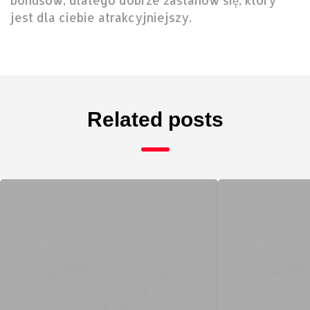
bonusów, dlatego dobrze zastanów się, który
jest dla ciebie atrakcyjniejszy.
Related posts