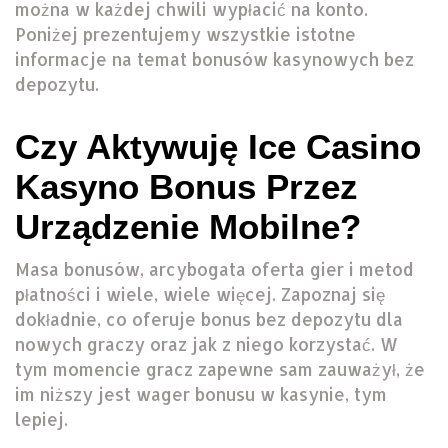
można w każdej chwili wypłacić na konto.
Poniżej prezentujemy wszystkie istotne
informacje na temat bonusów kasynowych bez
depozytu.
Czy Aktywuję Ice Casino
Kasyno Bonus Przez
Urządzenie Mobilne?
Masa bonusów, arcybogata oferta gier i metod
płatności i wiele, wiele więcej. Zapoznaj się
dokładnie, co oferuje bonus bez depozytu dla
nowych graczy oraz jak z niego korzystać. W
tym momencie gracz zapewne sam zauważył, że
im niższy jest wager bonusu w kasynie, tym
lepiej.