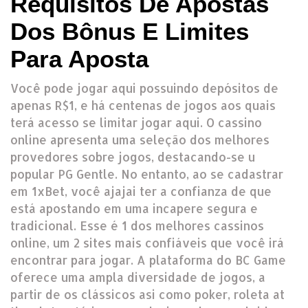
Requisitos De Apostas
Dos Bônus E Limites
Para Aposta
Você pode jogar aqui possuindo depósitos de
apenas R$1, e há centenas de jogos aos quais
terá acesso se limitar jogar aqui. O cassino
online apresenta uma seleção dos melhores
provedores sobre jogos, destacando-se u
popular PG Gentle. No entanto, ao se cadastrar
em 1xBet, você ajajai ter a confianza de que
está apostando em uma incapere segura e
tradicional. Esse é 1 dos melhores cassinos
online, um 2 sites mais confiáveis que você irá
encontrar para jogar. A plataforma do BC Game
oferece uma ampla diversidade de jogos, a
partir de os clássicos asi como poker, roleta at