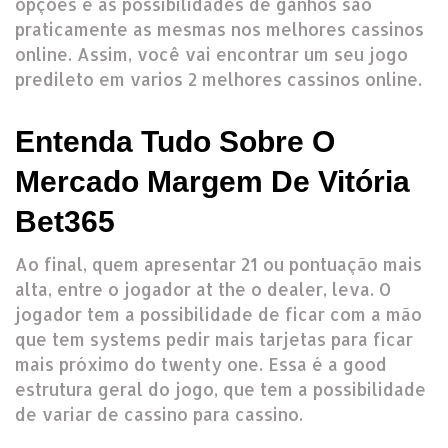
opções e as possibilidades de ganhos são
praticamente as mesmas nos melhores cassinos
online. Assim, você vai encontrar um seu jogo
predileto em varios 2 melhores cassinos online.
Entenda Tudo Sobre O
Mercado Margem De Vitória
Bet365
Ao final, quem apresentar 21 ou pontuação mais
alta, entre o jogador at the o dealer, leva. O
jogador tem a possibilidade de ficar com a mão
que tem systems pedir mais tarjetas para ficar
mais próximo do twenty one. Essa é a good
estrutura geral do jogo, que tem a possibilidade
de variar de cassino para cassino.