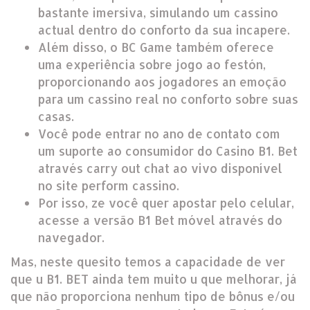
bastante imersiva, simulando um cassino
actual dentro do conforto da sua incapere.
Além disso, o BC Game também oferece
uma experiência sobre jogo ao festón,
proporcionando aos jogadores an emoção
para um cassino real no conforto sobre suas
casas.
Você pode entrar no ano de contato com
um suporte ao consumidor do Casino B1. Bet
através carry out chat ao vivo disponível
no site perform cassino.
Por isso, ze você quer apostar pelo celular,
acesse a versão B1 Bet móvel através do
navegador.
Mas, neste quesito temos a capacidade de ver
que u B1. BET ainda tem muito u que melhorar, já
que não proporciona nenhum tipo de bônus e/ou