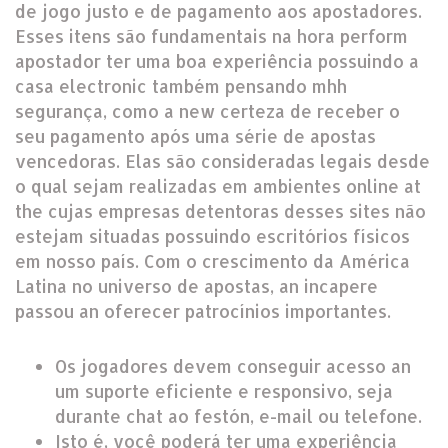
de jogo justo e de pagamento aos apostadores.
Esses itens são fundamentais na hora perform
apostador ter uma boa experiência possuindo a
casa electronic também pensando mhh
segurança, como a new certeza de receber o
seu pagamento após uma série de apostas
vencedoras. Elas são consideradas legais desde
o qual sejam realizadas em ambientes online at
the cujas empresas detentoras desses sites não
estejam situadas possuindo escritórios físicos
em nosso país. Com o crescimento da América
Latina no universo de apostas, an incapere
passou an oferecer patrocínios importantes.
Os jogadores devem conseguir acesso an
um suporte eficiente e responsivo, seja
durante chat ao festón, e-mail ou telefone.
Isto é, você poderá ter uma experiência