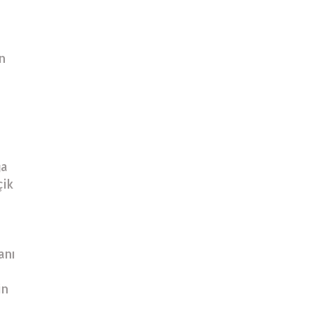
n
ğa
çik
anı
in