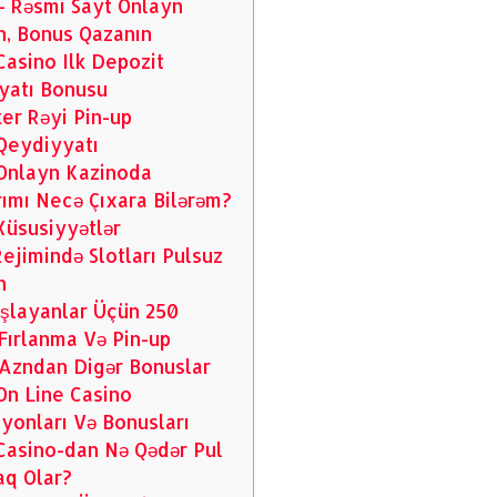
– Rəsmi Sayt Onlayn
n, Bonus Qazanın
Casino Ilk Depozit
yatı Bonusu
er Rəyi Pin-up
Qeydiyyatı
 Onlayn Kazinoda
ımı Necə Çıxara Bilərəm?
Xüsusiyyətlər
jimində Slotları Pulsuz
n
şlayanlar Üçün 250
Fırlanma Və Pin-up
 Azndan Digər Bonuslar
On Line Casino
onları Və Bonusları
Casino-dan Nə Qədər Pul
aq Olar?