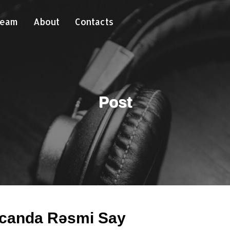
Team
About
Contacts
Post
canda Rəsmi Say