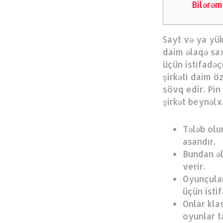
Bilərə
Sayt və ya yük
daim əlaqə sax
üçün istifadəç
şirkəti daim ö
sövq edir. Pin
şirkət beynəlx
Tələb olu
asandır.
Bundan əl
verir.
Oyunçular
üçün istif
Onlar kla
oyunlar tə