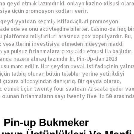
a qeyd etmək lazımdır ki, onlayn kazino xüsusi olar
siya üçün promosyon kodları verir.
n qeydiyyatdan keçmiş istifadəçiləri promosyon
adə edə və onu aktivləşdirə bilərlər. Casino-da heç bi
 platforma müştəriləri arasında çox populyardır. Bu,
z vəsaitlərini investisiya etmədən müəyyən maddi
 ya pulsuz fırlanmalara çıxış əldə etməsi ilə bağlıdır,
anda nəzərə almaq lazımdır ki, Pin-Up-dan 2023
usu mərc edilir. Hər şeydən əvvəl, istifadəçinin yalnı
çün tətbiq olunan bütün tələblər yerinə yetirildiyi
t çıxara biləcəyindən danışırıq. Bir qayda olaraq,
 etmək üçün twenty four saatdan 72 saata qədər vax
əb olunan fırlanmaların sayı twenty five ilə 50 arasınd
: Pin-up Bukmeker