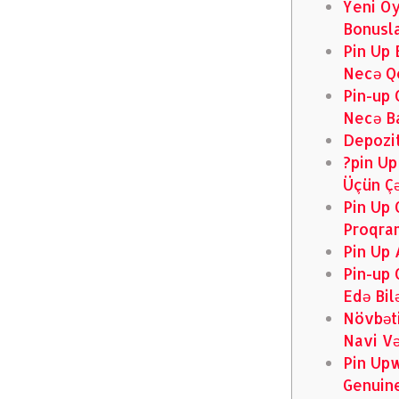
Yeni Oy
Bonusla
Pin Up
Necə Q
Pin-up
Necə B
Depozit
?pin Up
Üçün Çə
Pin Up 
Proqra
Pin Up 
Pin-up
Edə Bil
Növbət
Navi Və 
Pin Upw
Genuin