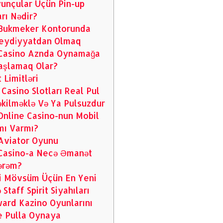
unçular Üçün Pin-up
rı Nədir?
 Bukmeker Kontorunda
eydi̇yyatdan Olmaq
 Casino Aznda Oynamağa
aşlamaq Olar?
 Limitləri
 Casino Slotları Real Pul
kilməklə Və Ya Pulsuzdur
Online Casino-nun Mobil
mı Varmı?
Aviator Oyunu
 Casino-a Necə Əmanət
ərəm?
i Mövsüm Üçün En Yeni
Staff Spirit Siyahıları
ard Kazino Oyunlarını
e Pulla Oynaya