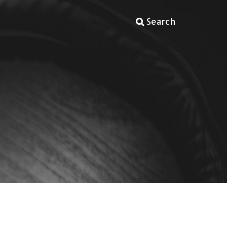
Search