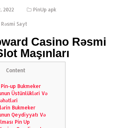
, 2022
PinUp apk
 Rəsmi Sayt
pward Casino Rəsmi
Slot Maşınları
Content
 Pin-up Bukmeker
nun Üstünlükləri Və
əhətləri
lərin Bukmeker
unun Qeydiyyatı Və
lması Pin Up