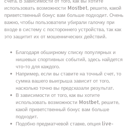
счета. В зависимости от того, как вы хотите
использовать возможности Mostbet, решите, какой
приветственный бонус вам больше подходит. Очень
важно, чтобы пользователи убирали галочку при
входе в систему с постороннего устройства, так как
это защитит их от мошеннических действий.
Благодаря обширному списку популярных и
нишевых спортивных событий, здесь найдется
что-то для каждого.
Например, если вы ставите на точный счет, то
сумма вашего выигрыша зависит от того,
насколько точно вы предсказали результат.
В зависимости от того, как вы хотите
использовать возможности Mostbet, решите,
какой приветственный бонус вам больше
подходит.
Подобно предматчевой ставке, опция live-