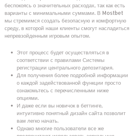
беспокоясь о значительных расходах, так как есть
варианты с минимальными суммами. В Mostbet
мы стремимся создать безопасную и комфортную
среду, в которой наши клиенты смогут насладиться
непревзойденным игровым опытом.
Этот процесс будет осуществляться в
соответствии с правилами Системы
регистрации центрального депозитария.
Для получения более подробной информации
о каждой задействованной функции просто
ознакомьтесь с перечисленными ниже
опциями.
И даже если вы новичок в беттинге,
интуитивно понятный дизайн сайта позволит
вам легко начать.
Однако многие пользователи все же
предпочитают использовать зеркальную