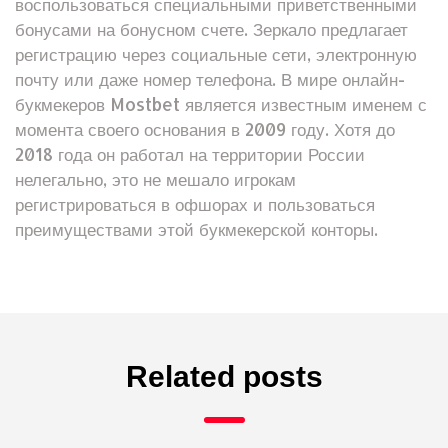
воспользоваться специальными приветственными
бонусами на бонусном счете. Зеркало предлагает
регистрацию через социальные сети, электронную
почту или даже номер телефона. В мире онлайн-
букмекеров Mostbet является известным именем с
момента своего основания в 2009 году. Хотя до
2018 года он работал на территории России
нелегально, это не мешало игрокам
регистрироваться в офшорах и пользоваться
преимуществами этой букмекерской конторы.
Related posts