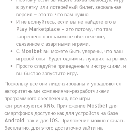
в рулетку или лотерейный билет, зеркальная
версия – это то, что вам нужно.
И не волнуйтесь, если вы не найдете его в
Play Marketplace – это потому, что там
запрещено программное обеспечение,
связанное с азартными играми.
С Mostbet вы можете быть уверены, что ваш
игровой опыт будет одним из лучших на рынке.
Просто следуйте приведенным инструкциям, и
вы быстро запустите игру.
Поскольку все они лицензированы и управляются
авторитетными компаниями-разработчиками
программного обеспечения, все игры
контролируются RNG. Приложение Mostbet для
смартфонов доступно как для устройств на базе
Android, так и для iOS. Приложение можно скачать
бесплатно, для этого достаточно зайти на