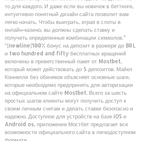
то для каждого. И даже если вы новичок в беттинге,
интуитивно понятный дизайн сайта позволит вам
легко начать. Чтобы выиграть, играя в слоты в
онлайн-казино, вы должны сделать ставку и
получить определенные комбинации символов.”
“[newline]100% бонус на депозит в размере до BRL
и two hundred and fifty бесплатных вращений
включены в приветственный пакет от Mostbet,
который может действовать до 5 депозитов. Майкл
Коннелли без обиняков объясняет основные шаги,
которые необходимо предпринять для авторизации
на официальном сайте Mostbet. Всего за шесть
простых шагов клиенты могут получить доступ к
своим личным счетам и делать ставки безопасно и
надежно. Доступное для устройств на базе iOS и
Android os, приложение Мостбет предлагает все
возможности официального сайта в легкодоступном
формате.