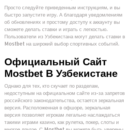
Просто следуйте приведенным инструкциям, и вы
быстро запустите игру. А благодаря уведомлениям
об обновлениях и простому доступу к аккаунту вы
сможете делать ставки и играть с легкостью.
Пользователи из Узбекистана могут делать ставки в
Mostbet на широкий выбор спортивных событий.
Официальный Сайт
Mostbet В Узбекистане
Однако для тех, кто скучает по разделам,
недоступным на официальном сайте из-за запретов
российского законодательства, остается зеркальная
версия. Расположенная в офшоре, зеркальная
версия позволяет игрокам легально наслаждаться
такими играми казино, как рулетка, покер, слоты и
многое другое. С Mostbet вы можете быть уверены,