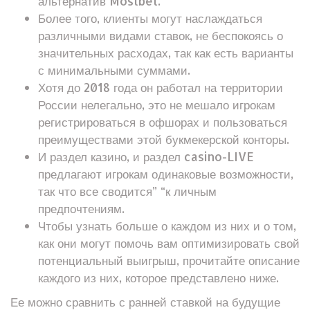
альтернатив Mostbet.
Более того, клиенты могут наслаждаться
различными видами ставок, не беспокоясь о
значительных расходах, так как есть варианты
с минимальными суммами.
Хотя до 2018 года он работал на территории
России нелегально, это не мешало игрокам
регистрироваться в офшорах и пользоваться
преимуществами этой букмекерской конторы.
И раздел казино, и раздел casino-LIVE
предлагают игрокам одинаковые возможности,
так что все сводится” “к личным
предпочтениям.
Чтобы узнать больше о каждом из них и о том,
как они могут помочь вам оптимизировать свой
потенциальный выигрыш, прочитайте описание
каждого из них, которое представлено ниже.
Ее можно сравнить с ранней ставкой на будущие