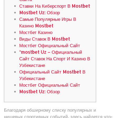
Ставки На Киберспорт В Mostbet
Mostbet Uz: Обзор
Самые Популярные Игры В
Казино Mostbet
Мостбет Казино
Виды Ставок В Mostbet
Мостбет Официальный Сайт
“mostbet Uz – Официальный
Сайт Ставок На Спорт И Казино В
Узбекистане
Официальный Сайт Mostbet В
Узбекистане
Мостбет Официальный Сайт
Mostbet Uz: Обзор
Благодаря обширному списку популярных и
нишевых спортивных событий, здесь найдется что-