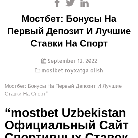
Мостбет: Бонусы На
Первый Депозит И Лучшие
Ставки На Спорт
September 12, 2022
mostbet royxatga olish
Мостбет: Бонусы На Первый Депозит И Лучшие
Ставки На Спорт”
“mostbet Uzbekistan
Официальный Сайт
Спортивных Ставок