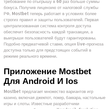
требование по отыгрышу в 60 раз больше суммы
бонуса. Получив лицензию от налоговой службы
РФ, Mostbet теперь работает в условиях более
строгих правил и защиты пользователей. Первая
централизованная система контроля доступа
обеспечит безопасность каждой транзакции, а
выигрыши пользователей будут гарантированы.
Подобно предматчевой ставке, опция live-прогноза
доступна только для предстоящих событий в
режиме реального времени.
Приложение Mostbet
Для Android И Ios
Mostbet предлагает множество вариантов игр
казино, включая джекпот, покер, баккара, настольные
игры и слоты. Известные разработчики