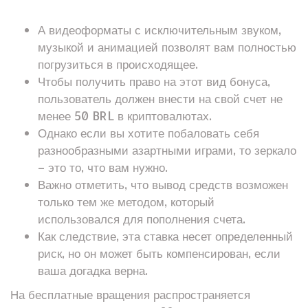
А видеоформаты с исключительным звуком,
музыкой и анимацией позволят вам полностью
погрузиться в происходящее.
Чтобы получить право на этот вид бонуса,
пользователь должен внести на свой счет не
менее 50 BRL в криптовалютах.
Однако если вы хотите побаловать себя
разнообразными азартными играми, то зеркало
– это то, что вам нужно.
Важно отметить, что вывод средств возможен
только тем же методом, который
использовался для пополнения счета.
Как следствие, эта ставка несет определенный
риск, но он может быть компенсирован, если
ваша догадка верна.
На бесплатные вращения распространяется