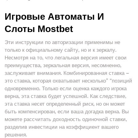
Игровые Автоматы И
Слоты Mostbet
Эти инструкции по авторизации применимы не
только к официальному сайту, но и к зеркалу.
Несмотря на то, что легальная версия имеет свои
преимущества, зеркальная версия, несомненно,
заслуживает внимания. Комбинированная ставка –
это ставка, которая охватывает несколько” “позиций
одновременно. Только если оценка каждого игрока
верна, эта ставка будет успешной. Как следствие,
эта ставка несет определенный риск, но он может
быть компенсирован, если ваша догадка верна. Вы
можете рассчитать доходность одиночной ставки,
разделив инвестиции на коэффициент вашего
решения.