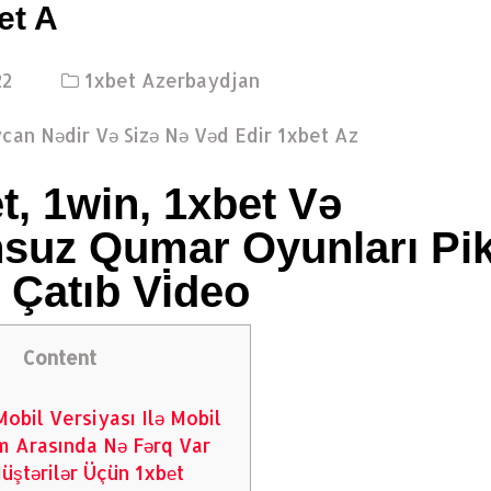
et A
22
1xbet Azerbaydjan
can Nədir Və Sizə Nə Vəd Edir 1xbet Az
, 1win, 1xbet Və
suz Qumar Oyunları Pi
Çatıb Vi̇deo
Content
Mobil Versiyası Ilə Mobil
m Arasında Nə Fərq Var
üştərilər Üçün 1xbеt