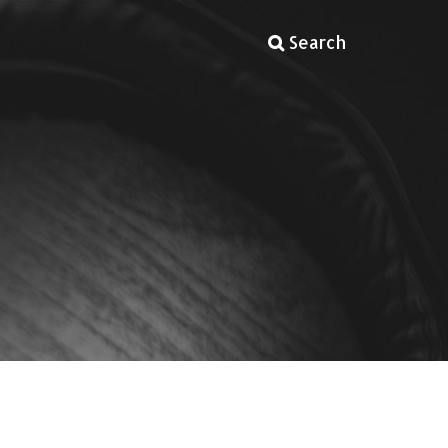
Search