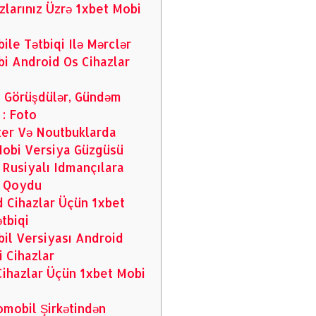
zlarınız Üzrə 1xbet Mobi
ile Tətbiqi Ilə Mərclər
i Android Os Cihazlar
a Görüşdülər, Gündəm
 : Foto
er Və Noutbuklarda
Mobi Versiya Güzgüsü
 Rusiyalı Idmançılara
 Qoydu
 Cihazlar Üçün 1xbet
tbiqi
il Versiyası Android
i Cihazlar
Cihazlar Üçün 1xbet Mobi
mobil Şirkətindən