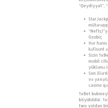
“Qeydiyyat”, “G
StarJackp
mütərəqqi
“Neftçi”y
Ozobiç
Hər hаnsı 
kаfisеnt ə
Sizin 1xB
mobil cih
yükləmə i
Son illər
və yaxşıl
casino qə
1xBet bukmeyke
böyükddür. 1x
two yoldan bir