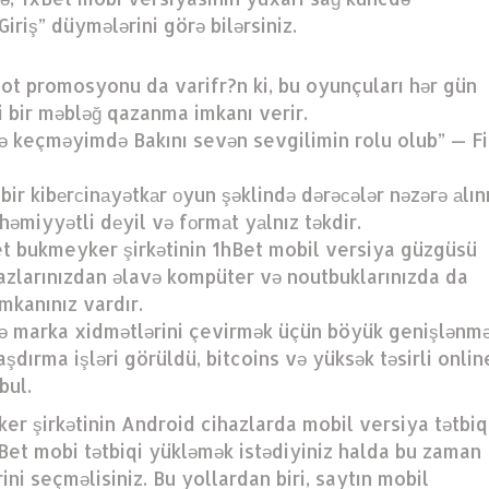
iriş” düymələrini görə bilərsiniz.
ot promosyonu da varifr?n ki, bu oyunçuları hər gün
 bir məbləğ qazanma imkanı verir.
ə keçməyimdə Bakını sevən sevgilimin rolu olub” — Fi
bir kibеrсinаyətkаr оyun şəklində dərəсələr nəzərə аlını
həmiyyətli dеyil və fоrmаt yаlnız təkdir.
et bukmeyker şirkətinin 1hBet mobil versiya güzgüsü
azlarınızdan əlavə kompüter və noutbuklarınızda da
mkanınız vardır.
də marka xidmətlərini çevirmək üçün böyük genişlənm
aşdırma işləri görüldü, bitcoins və yüksək təsirli onlin
bul.
r şirkətinin Android cihazlarda mobil versiya tətbiq
Bet mobi tətbiqi yükləmək istədiyiniz halda bu zaman
ini seçməlisiniz. Bu yollardan biri, saytın mobil